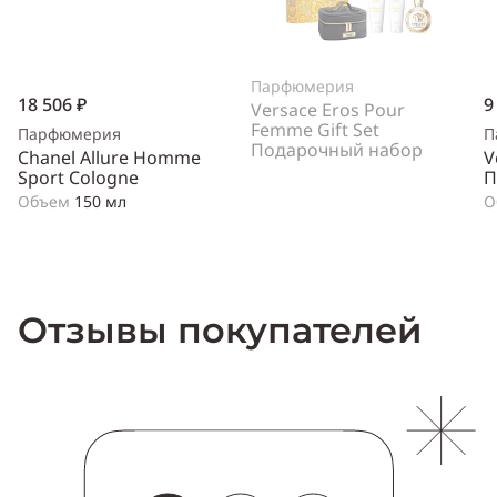
Парфюмерия
18 506 ₽
9
Versace Eros Pour
Femme Gift Set
Парфюмерия
П
Подарочный набор
Chanel Allure Homme
V
Sport Cologne
П
Объем
150 мл
О
Отзывы покупателей