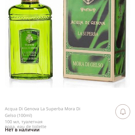
ссылку
Telegram
WhatsApp
Viber
ВКонтакте
Одноклассники
Acqua Di Genova La Superba Mora Di
Сообщить 
поступлен
Gelso (100ml)
100 мл, туалетная
вода, eau de toilette
Нет в наличии