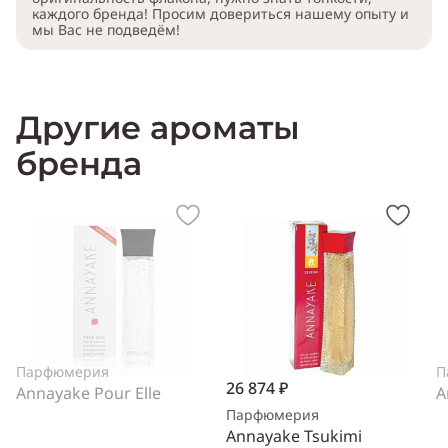
каждого бренда! Просим довериться нашему опыту и
мы Вас не подведём!
Другие ароматы
бренда
Парфюмерия
П
26 874 ₽
Annayake Pour Elle
A
Парфюмерия
Annayake Tsukimi