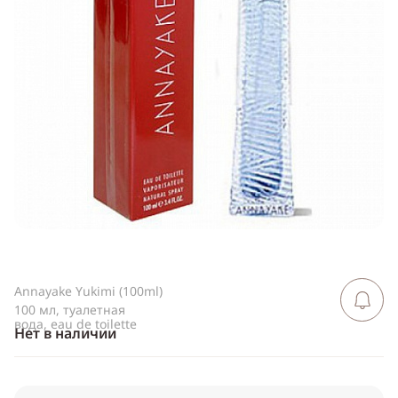
Telegram
WhatsApp
Viber
ВКонтакте
Одноклассники
Annayake Yukimi (100ml)
Сообщить 
поступлен
100 мл, туалетная
вода, eau de toilette
Нет в наличии