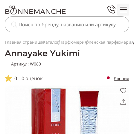
Главная страница
Каталог
Парфюмерия
Женская парфюмерия
Annayake Yukimi
Артикул: W080
0
0 оценок
Япония
Скопировать
ссылку