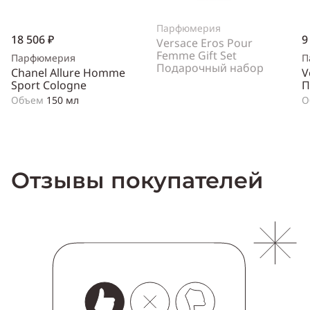
Парфюмерия
18 506 ₽
9
Versace Eros Pour
Femme Gift Set
Парфюмерия
П
Подарочный набор
Chanel Allure Homme
V
Sport Cologne
П
Объем
150 мл
О
Отзывы покупателей