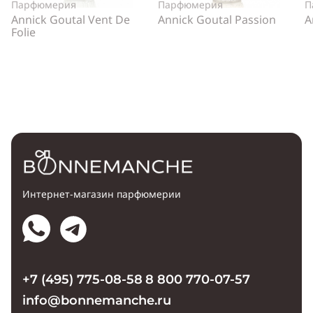
Парфюмерия
Парфюмерия
П
Annick Goutal Vent De
Annick Goutal Passion
A
Folie
Интернет-магазин парфюмерии
+7 (495) 775-08-58
8 800 770-07-57
info@bonnemanche.ru