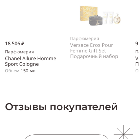
Парфюмерия
18 506 ₽
9
Versace Eros Pour
Femme Gift Set
Парфюмерия
П
Подарочный набор
Chanel Allure Homme
V
Sport Cologne
П
Объем
150 мл
О
Отзывы покупателей