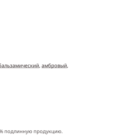
бальзамический
,
амбровый
,
0% подлинную продукцию.