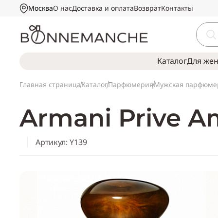
Москва
О нас
Доставка и оплата
Возврат
Контакты
Каталог
Для же
Главная страница
Каталог
Парфюмерия
Мужская парфюме
Armani Prive A
Артикул: Y139