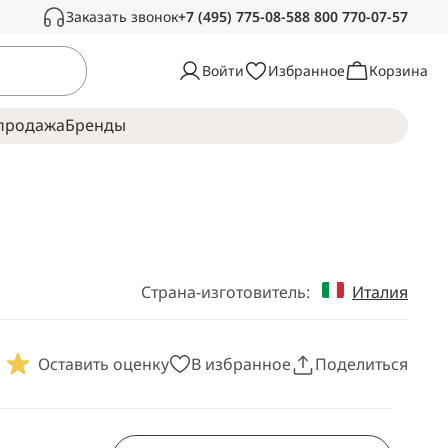
Заказать звонок
+7 (495) 775-08-58
8 800 770-07-57
Связаться с нами
Войти
Избранное
Корзина
Звоните в рабочее время, с радостью
ответим на ваши вопросы
продажа
Брeнды
Пн-Сб —
с 10:00 до 19:00
Воскресенье —
выходной
Страна-изготовитель:
Италия
Оставить оценку
В избранное
Поделиться
Скопировать