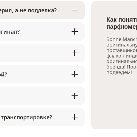
рия, а не подделка?
Как понят
парфюмер
игинал?
Bonne Manch
оригинальн
поставщико
флакон инди
оригинально
бренда! Про
подведём!
ой?
 транспортировке?