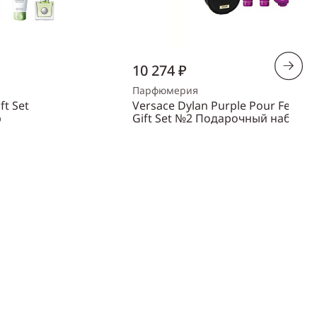
10 274 ₽
Парфюмерия
ft Set
Versace Dylan Purple Pour Femm
р
Gift Set №2 Подарочный набор
Объем
100 мл
Пол
женский
ть
Купить