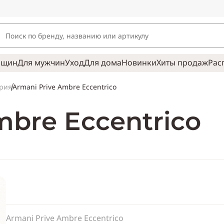
нщин
Для мужчин
Уход
Для дома
Новинки
Хиты продаж
Рас
Armani Prive Ambre Eccentrico
рия
mbre Eccentrico
Armani Prive Ambre Eccentrico