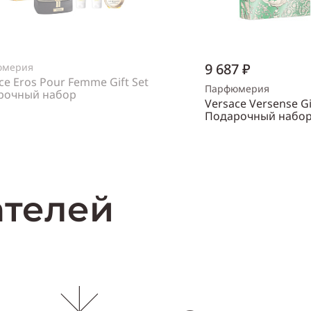
9 687 ₽
юмерия
ce Eros Pour Femme Gift Set
Парфюмерия
рочный набор
Versace Versense Gi
нский
Подарочный набо
Объем
30 мл
Нет в наличии
Пол
женский
Купи
ателей