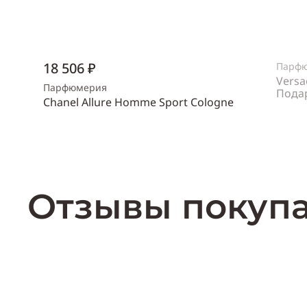
18 506 ₽
Парф
Versa
Парфюмерия
Пода
Chanel Allure Homme Sport Cologne
Пол
же
Объем
150 мл
Пол
мужской
Купить
Отзывы покуп