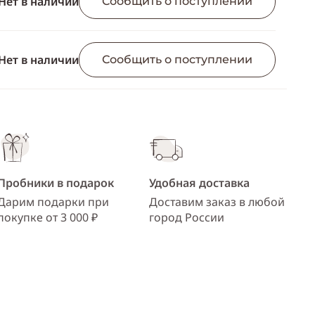
Нет в наличии
ссылку
Сообщить о поступлении
Telegram
WhatsApp
Нет в наличии
Сообщить о поступлении
Viber
ВКонтакте
Одноклассники
Пробники в подарок
Удобная доставка
Дарим подарки при
Доставим заказ в любой
покупке от 3 000 ₽
город России