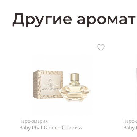
Другие аромат
Парфюмерия
Парф
Baby Phat Golden Goddess
Baby 
Пол
Женский
Пол
Же