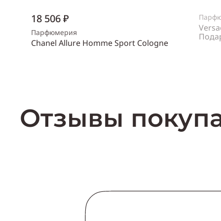
18 506 ₽
Парф
Versa
Парфюмерия
Пода
Chanel Allure Homme Sport Cologne
Пол
же
Объем
150 мл
Пол
мужской
Купить
Отзывы покуп