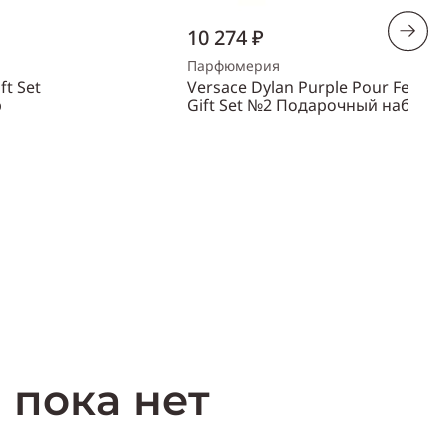
10 274 ₽
Парфюмерия
ft Set
Versace Dylan Purple Pour Femm
р
Gift Set №2 Подарочный набор
Объем
100 мл
Пол
женский
ть
Купить
 пока нет