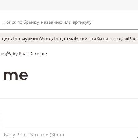
нщин
Для мужчин
Уход
Для дома
Новинки
Хиты продаж
Рас
Baby Phat Dare me
рия
e me
Baby Phat Dare me (30ml)