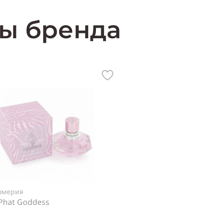
ы бренда
юмерия
Phat Goddess
нский