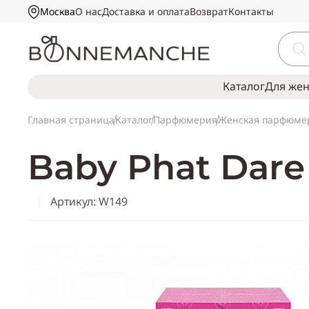
Москва
О нас
Доставка и оплата
Возврат
Контакты
Каталог
Для же
Главная страница
Каталог
Парфюмерия
Женская парфюме
Baby Phat Dar
Артикул: W149