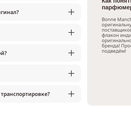
Как понят
парфюмер
игинал?
Bonne Manch
оригинальн
поставщико
флакон инди
оригинально
бренда! Про
подведём!
ой?
 транспортировке?