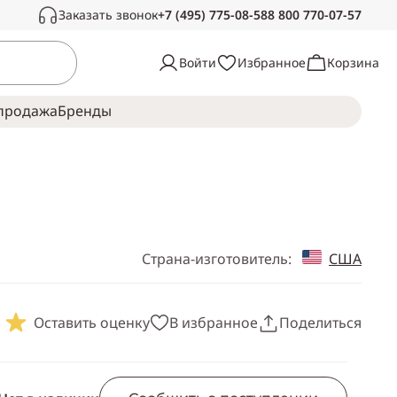
Заказать звонок
+7 (495) 775-08-58
8 800 770-07-57
Связаться с нами
Войти
Избранное
Корзина
Звоните в рабочее время, с радостью
ответим на ваши вопросы
продажа
Брeнды
Пн-Сб —
с 10:00 до 19:00
Воскресенье —
выходной
Страна-изготовитель:
США
Оставить оценку
В избранное
Поделиться
Скопировать