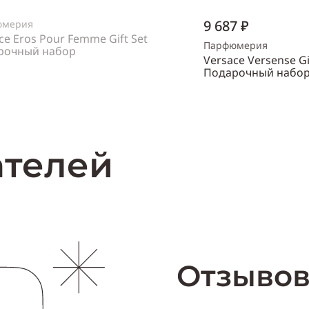
9 687 ₽
юмерия
ce Eros Pour Femme Gift Set
Парфюмерия
рочный набор
Versace Versense Gi
нский
Подарочный набо
Объем
30 мл
Нет в наличии
Пол
женский
Купи
ателей
Отзывов