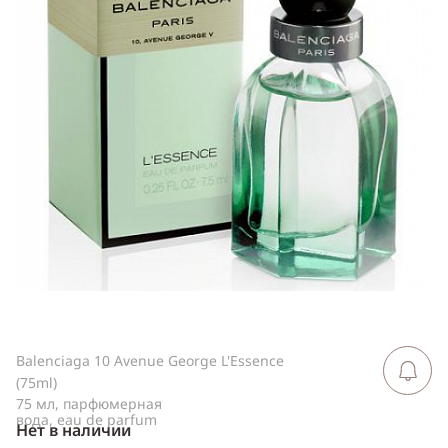
ссылку
Telegram
WhatsApp
Viber
ВКонтакте
Одноклассники
Balenciaga 10 Avenue George L'Essence
Сообщить 
поступлен
(75ml)
75 мл, парфюмерная
вода, eau de parfum
Нет в наличии