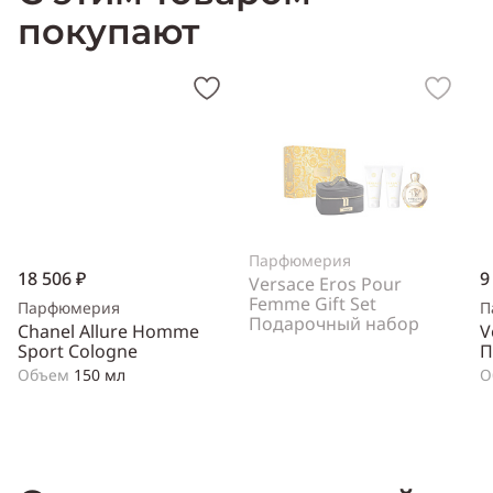
покупают
Парфюмерия
18 506 ₽
9
Versace Eros Pour
Femme Gift Set
Парфюмерия
П
Подарочный набор
Chanel Allure Homme
V
Sport Cologne
П
Объем
150 мл
О