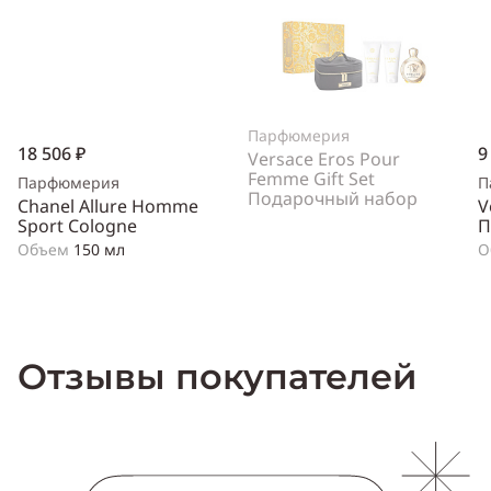
Парфюмерия
18 506 ₽
9
Versace Eros Pour
Femme Gift Set
Парфюмерия
П
Подарочный набор
Chanel Allure Homme
V
Sport Cologne
П
Объем
150 мл
О
Отзывы покупателей