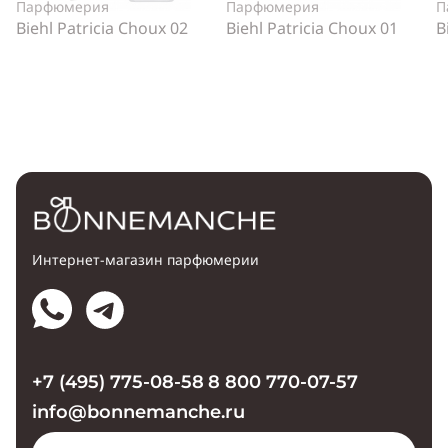
Парфюмерия
Парфюмерия
П
Biehl Patricia Choux 02
Biehl Patricia Choux 01
B
Интернет-магазин парфюмерии
+7 (495) 775-08-58
8 800 770-07-57
info@bonnemanche.ru