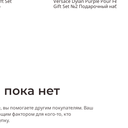
ft Set
Versace Dylan Purple Pour Femm
р
Gift Set №2 Подарочный набор
Объем
100 мл
Пол
женский
ть
Купить
 пока нет
е, вы помогаете другим покупателям. Ваш
щим фактором для кого-то, кто
упку.