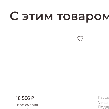
С этим товаро
18 506 ₽
Парф
Versa
Парфюмерия
Пода