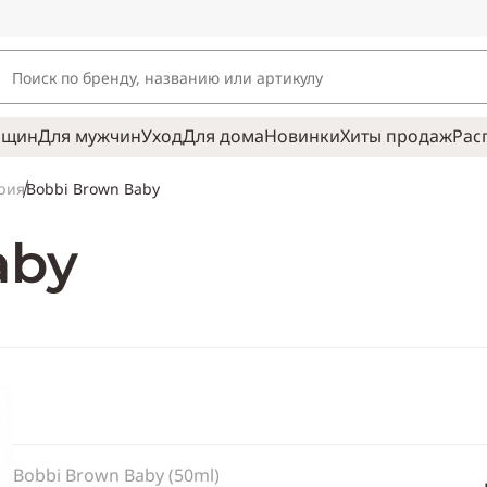
нщин
Для мужчин
Уход
Для дома
Новинки
Хиты продаж
Рас
Bobbi Brown Baby
рия
aby
Bobbi Brown Baby (50ml)