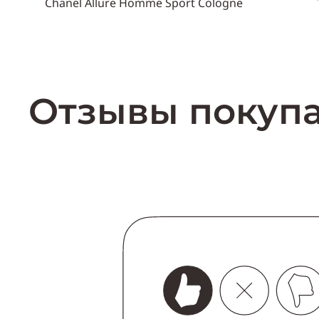
Chanel Allure Homme Sport Cologne
Пол
же
Объем
150 мл
Пол
мужской
Купить
Отзывы покуп