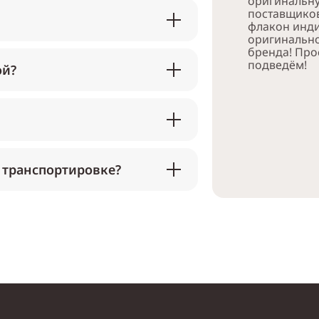
оригинальн
поставщико
флакон инди
оригинально
бренда! Про
подведём!
ой?
 транспортировке?