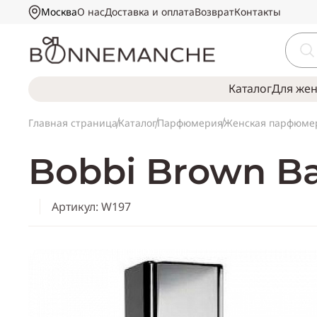
Москва
О нас
Доставка и оплата
Возврат
Контакты
Каталог
Для же
Главная страница
Каталог
Парфюмерия
Женская парфюме
Bobbi Brown B
Артикул: W197