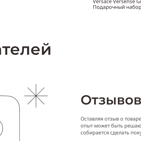
Versace Versense Gi
нский
Подарочный набо
Объем
30 мл
Нет в наличии
Пол
женский
Купи
ателей
Отзывов
Оставляя отзыв о товар
опыт может быть решаю
собирается сделать пок