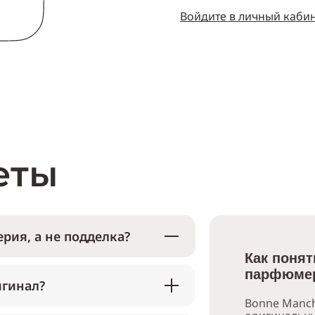
Войдите в личный каби
еты
рия, а не подделка?
Как понят
парфюмер
игинал?
Bonne Manch