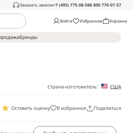
Заказать звонок
+7 (495) 775-08-58
8 800 770-07-57
Связаться с нами
Войти
Избранное
Корзина
Звоните в рабочее время, с радостью
ответим на ваши вопросы
продажа
Брeнды
Пн-Сб —
с 10:00 до 19:00
Воскресенье —
выходной
Страна-изготовитель:
США
Оставить оценку
В избранное
Поделиться
Скопировать