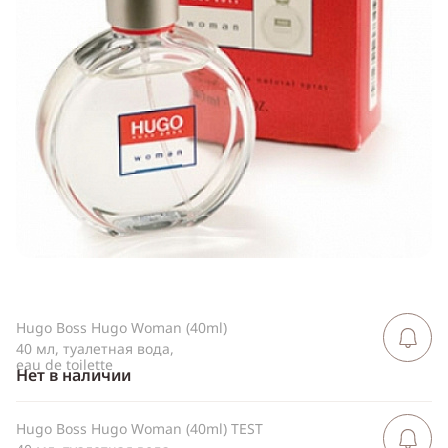
Telegram
WhatsApp
Viber
ВКонтакте
Одноклассники
Hugo Boss Hugo Woman (40ml)
Сообщить 
поступлен
40 мл, туалетная вода,
eau de toilette
Нет в наличии
Hugo Boss Hugo Woman (40ml) TEST
Сообщить 
поступлен