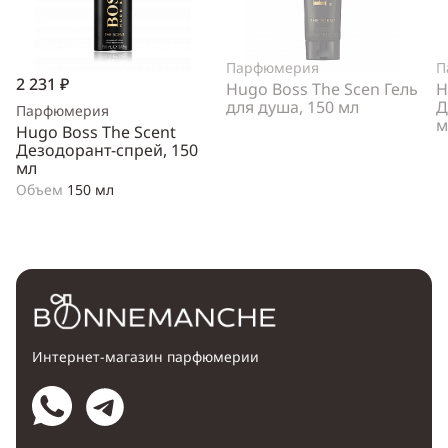
Парфюмерия
П
2 231 ₽
Hugo Boss The Scen Гель
H
для душа, 150 мл
Д
Парфюмерия
м
Hugo Boss The Scent
Дезодорант-спрей, 150
мл
Объем
150 мл
Интернет-магазин парфюмерии