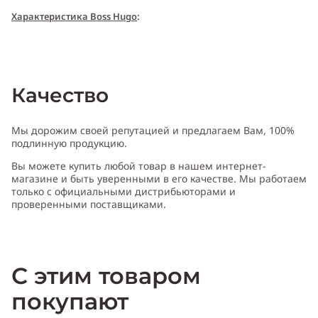
Xарактери
с
т
и
ка Boss Hugo
:
Пол:
женский
Качество
Тип аромата:
цветочный
Мы дорожим своей репутацией и предлагаем Вам, 100%
подлинную продукцию.
Вы можете купить любой товар в нашем интернет-
Cодержит ноты:
жасмин, лилия, бензоин, ваниль, сандал
магазине и быть уверенными в его качестве. Мы работаем
только с официальными дистрибьюторами и
проверенными поставщиками.
Производитель:
Англия (England)
С этим товаром
покупают