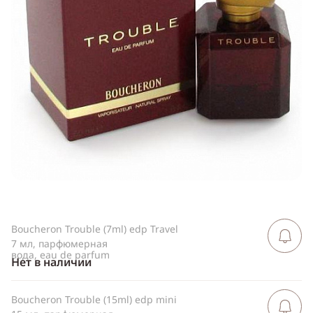
Telegram
WhatsApp
Viber
ВКонтакте
Одноклассники
Boucheron Trouble (7ml) edp Travel
Сообщить 
поступлен
7 мл, парфюмерная
вода, eau de parfum
Нет в наличии
Boucheron Trouble (15ml) edp mini
Сообщить 
поступлен