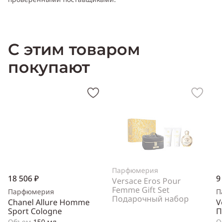
С этим товаром
покупают
Парфюмерия
18 506 ₽
9
Versace Eros Pour
Femme Gift Set
Парфюмерия
П
Подарочный набор
Chanel Allure Homme
V
Sport Cologne
П
Объем
150 мл
О