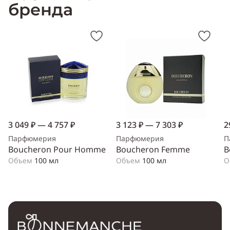
бренда
3 049 ₽ — 4 757 ₽
3 123 ₽ — 7 303 ₽
2
Парфюмерия
Парфюмерия
П
Boucheron Pour Homme
Boucheron Femme
B
Объем
100 мл
Объем
100 мл
О