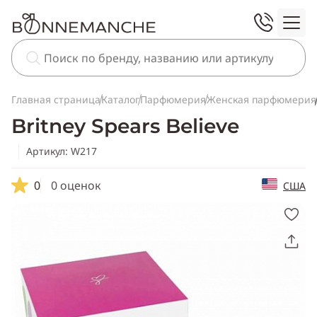
Главная страница
Каталог
Парфюмерия
Женская парфюмерия
Britney Spears Believe
Артикул: W217
0
0 оценок
США
Скопировать
ссылку