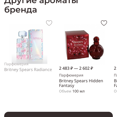
Другие ароматы
бренда
Парфюмерия
2 483 ₽ — 2 602 ₽
2
Britney Spears Radiance
Парфюмерия
П
Britney Spears Hidden
B
Fantasy
F
Объем
100 мл
О