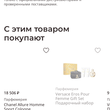
проверенными поставщиками.
С этим товаром
покупают
Парфюмерия
18 506 ₽
9
Versace Eros Pour
Femme Gift Set
Парфюмерия
П
Подарочный набор
Chanel Allure Homme
V
Sport Cologne
П