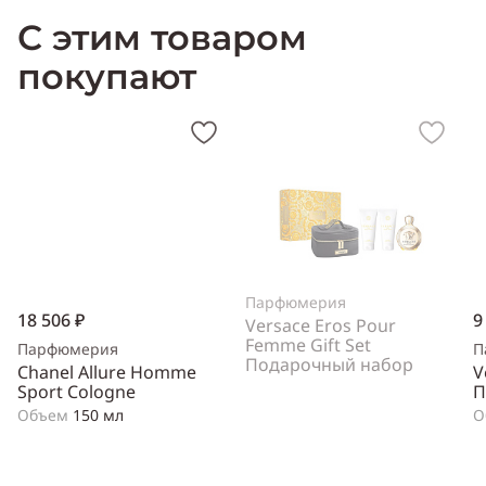
С этим товаром
покупают
Парфюмерия
18 506 ₽
9
Versace Eros Pour
Femme Gift Set
Парфюмерия
П
Подарочный набор
Chanel Allure Homme
V
Sport Cologne
П
Объем
150 мл
О