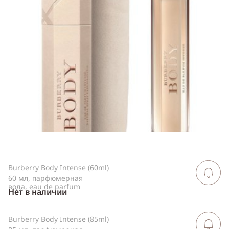
Telegram
WhatsApp
Viber
ВКонтакте
Одноклассники
Burberry Body Intense (60ml)
Сообщить 
поступлен
60 мл, парфюмерная
вода, eau de parfum
Нет в наличии
Burberry Body Intense (85ml)
Сообщить 
поступлен