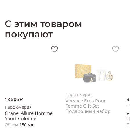
С этим товаром
покупают
Парфюмерия
18 506 ₽
9
Versace Eros Pour
Femme Gift Set
Парфюмерия
П
Подарочный набор
Chanel Allure Homme
V
Sport Cologne
П
Объем
150 мл
О