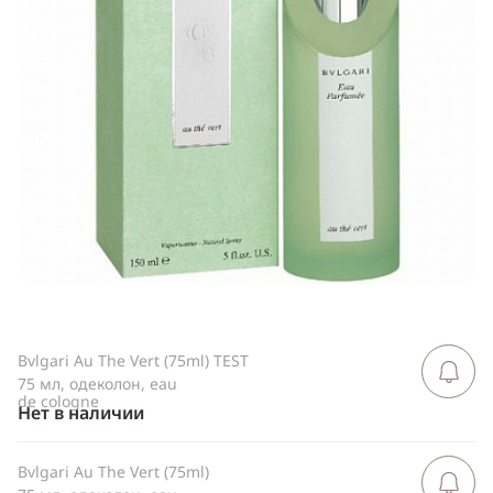
Telegram
WhatsApp
Viber
ВКонтакте
Одноклассники
Bvlgari Au The Vert (75ml) TEST
Сообщить 
поступлен
75 мл, одеколон, eau
de cologne
Нет в наличии
Bvlgari Au The Vert (75ml)
Сообщить 
поступлен