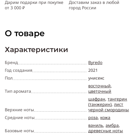
Дарим подарки при покупке
Доставим заказ в любой
от 3 000 ₽
город России
О товаре
Характеристики
Бренд
Byredo
Год создания
2021
Пол
унисекс
восточный
,
Тип аромата
цветочный
шафран
,
тангерин
(танжерин)
,
лист
Верхние ноты
черной смородины
Средние ноты
роза
,
кожа
ваниль
,
амбра
,
Базовые ноты
древесные ноты