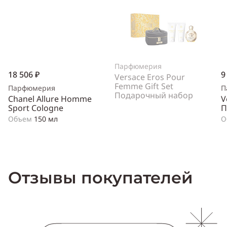
Парфюмерия
18 506 ₽
9
Versace Eros Pour
Femme Gift Set
Парфюмерия
П
Подарочный набор
Chanel Allure Homme
V
Sport Cologne
П
Объем
150 мл
О
Отзывы покупателей