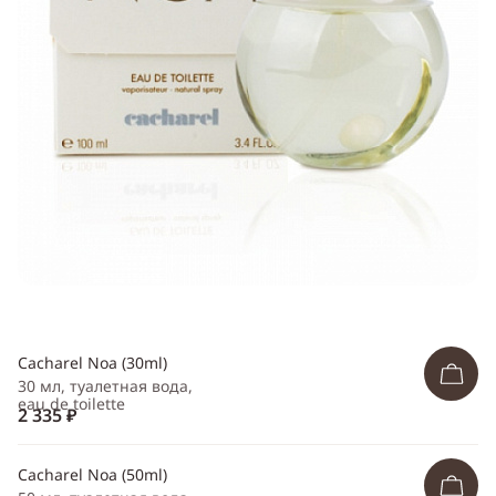
Telegram
WhatsApp
Viber
ВКонтакте
Одноклассники
Cacharel Noa (30ml)
30 мл, туалетная вода,
eau de toilette
2 335 ₽
Cacharel Noa (50ml)