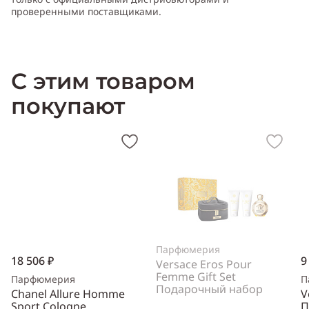
проверенными поставщиками.
С этим товаром
покупают
Парфюмерия
18 506 ₽
9
Versace Eros Pour
Femme Gift Set
Парфюмерия
П
Подарочный набор
Chanel Allure Homme
V
Sport Cologne
П