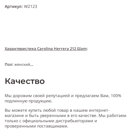
Артикул:
W2123
Характеристика Carolina Herrera 212 Glam
:
Пол:
женский
Качество
Тип аромата:
восточный, гурманский
Мы дорожим своей репутацией и предлагаем Вам, 100%
Cодержит ноты:
сахарная вата, конфеты ирис, сладкие ноты,
подлинную продукцию.
ирис, древесные ноты, роза
Вы можете купить любой товар в нашем интернет-
магазине и быть уверенными в его качестве. Мы работаем
Год выпуска:
2012
только с официальными дистрибьюторами и
проверенными поставщиками.