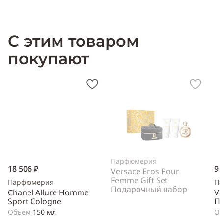
Производитель:
США (USA) / Испания (Spain)
С этим товаром
покупают
Парфюмерия
18 506 ₽
9
Versace Eros Pour
Femme Gift Set
Парфюмерия
П
Подарочный набор
Chanel Allure Homme
V
Sport Cologne
П
Объем
150 мл
О