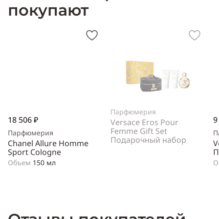
покупают
Парфюмерия
18 506 ₽
9
Versace Eros Pour
Femme Gift Set
Парфюмерия
П
Подарочный набор
Chanel Allure Homme
V
Sport Cologne
П
Объем
150 мл
О