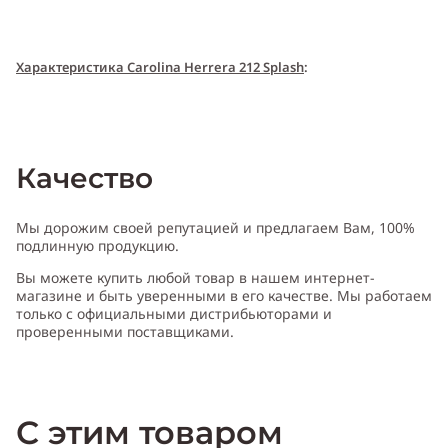
Характери
с
т
и
ка Carolina Herrera 212 Splash
:
Пол:
женский
Качество
Тип аромата
:
цветочный, древесный
Мы дорожим своей репутацией и предлагаем Вам, 100%
подлинную продукцию.
Вы можете купить любой товар в нашем интернет-
Cодержит ноты
:
бергамот, грейпфрут, жасмин, мандарин, пион,
магазине и быть уверенными в его качестве. Мы работаем
роза, кедр, мускус, сандал
только с официальными дистрибьюторами и
проверенными поставщиками.
Производитель:
Испания (Spain)
С этим товаром