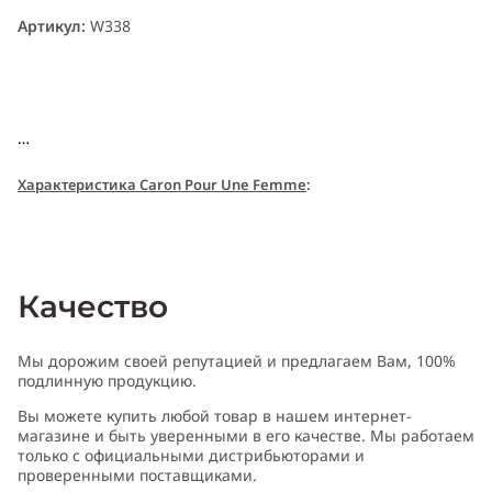
Артикул:
W338
Xарактери
с
т
и
ка Caron Pour Une Femme
:
Пол:
женский
Качество
Тип аромата
:
цветочный
Мы дорожим своей репутацией и предлагаем Вам, 100%
подлинную продукцию.
Вы можете купить любой товар в нашем интернет-
Cодержит ноты
:
бензоин, роза, сандал, мандарин, мускус,
магазине и быть уверенными в его качестве. Мы работаем
благовония, дубовый мох, флердоранж
только с официальными дистрибьюторами и
проверенными поставщиками.