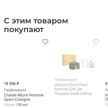
Производитель:
Франция (France)
С этим товаром
покупают
Парфюмерия
18 506 ₽
9
Versace Eros Pour
Femme Gift Set
Парфюмерия
П
Подарочный набор
Chanel Allure Homme
V
Sport Cologne
П
Объем
150 мл
О