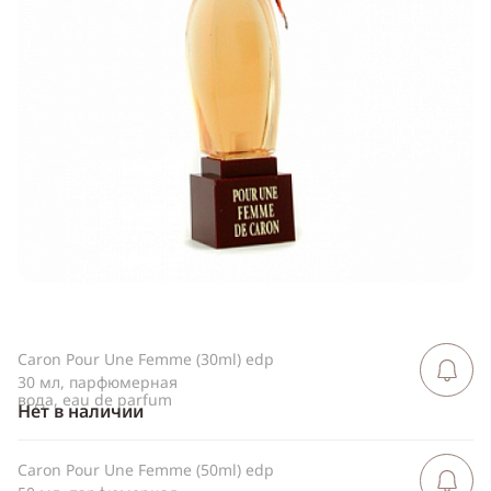
Telegram
WhatsApp
Viber
ВКонтакте
Одноклассники
Caron Pour Une Femme (30ml) edp
Сообщить 
поступлен
30 мл, парфюмерная
вода, eau de parfum
Нет в наличии
Caron Pour Une Femme (50ml) edp
Сообщить 
поступлен