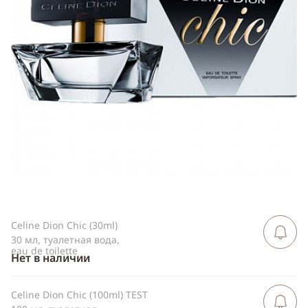
Telegram
WhatsApp
Viber
ВКонтакте
Одноклассники
Celine Dion Chic (30ml)
Сообщить 
поступлен
30 мл, туалетная вода,
eau de toilette
Нет в наличии
Celine Dion Chic (100ml) TEST
Сообщить 
поступлен