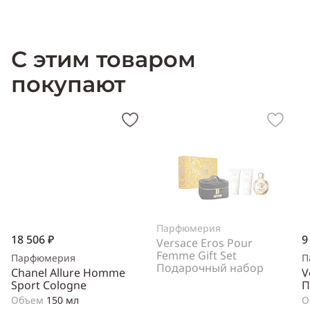
Производитель:
США (USA)
С этим товаром
покупают
Парфюмерия
18 506 ₽
9
Versace Eros Pour
Femme Gift Set
Парфюмерия
П
Подарочный набор
Chanel Allure Homme
V
Sport Cologne
П
Объем
150 мл
О