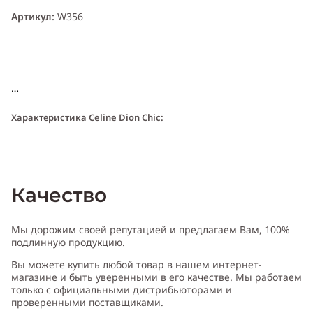
Артикул:
W356
Характери
с
т
и
ка Celine Dion Chic
:
Пол:
женский
Качество
Тип аромата
:
цветочный
Мы дорожим своей репутацией и предлагаем Вам, 100%
подлинную продукцию.
Вы можете купить любой товар в нашем интернет-
Cодержит ноты
:
арбуз, водный аккорд, гардения, лотос, пион,
магазине и быть уверенными в его качестве. Мы работаем
фиалка
только с официальными дистрибьюторами и
проверенными поставщиками.