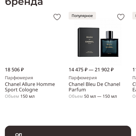
бренда
Популярное
18 506 ₽
14 475 ₽ — 21 902 ₽
1
Парфюмерия
Парфюмерия
П
Chanel Allure Homme
Chanel Bleu De Chanel
C
Sport Cologne
Parfum
E
Объем
150 мл
Объем
50 мл — 150 мл
О