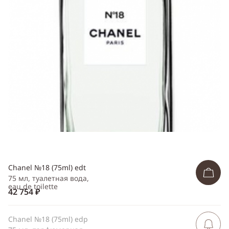
Telegram
WhatsApp
Viber
ВКонтакте
Одноклассники
Chanel №18 (75ml) edt
75 мл, туалетная вода,
eau de toilette
42 754 ₽
Chanel №18 (75ml) edp
Сообщить 
поступлен