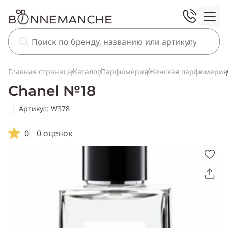
Главная страница
Каталог
Парфюмерия
Женская парфюмерия
Chanel №18
Артикул: W378
0
0 оценок
Скопировать
ссылку