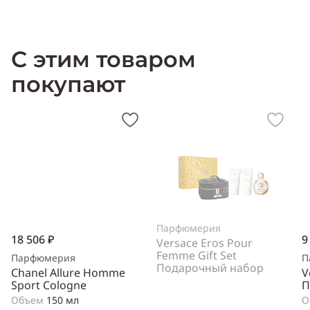
Производитель:
Франция (France)
С этим товаром
покупают
Парфюмерия
18 506 ₽
9
Versace Eros Pour
Femme Gift Set
Парфюмерия
П
Подарочный набор
Chanel Allure Homme
V
Sport Cologne
П
Объем
150 мл
О