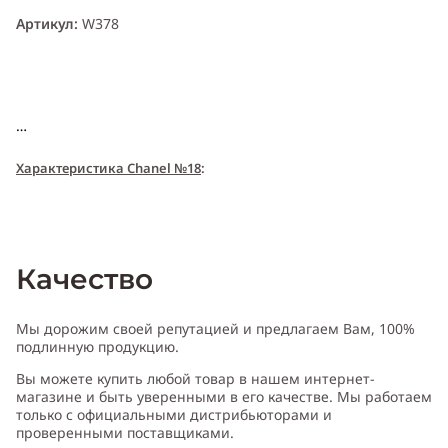
Артикул:
W378
Характери
с
т
и
ка Chanel №18
:
Пол:
женский
Качество
Тип аромата
:
цветочный
Мы дорожим своей репутацией и предлагаем Вам, 100%
подлинную продукцию.
Вы можете купить любой товар в нашем интернет-
Cодержит ноты
:
зеленый чай, роза, ирис, мальва, мускус
магазине и быть уверенными в его качестве. Мы работаем
только с официальными дистрибьюторами и
проверенными поставщиками.