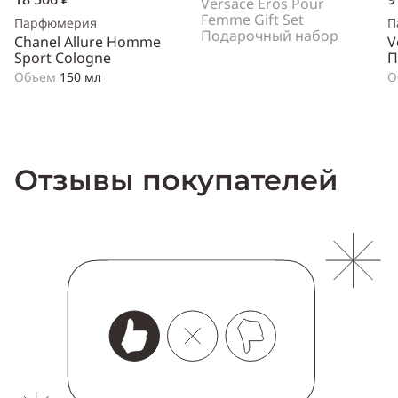
Versace Eros Pour
Femme Gift Set
Парфюмерия
П
Подарочный набор
Chanel Allure Homme
V
Sport Cologne
П
Объем
150 мл
О
Отзывы покупателей