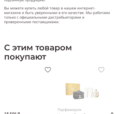
Вы можете купить любой товар в нашем интернет-
Cодержит ноты
:
ирис, белый мускус, пудра, зелёный цвет
магазине и быть уверенными в его качестве. Мы работаем
только с официальными дистрибьюторами и
проверенными поставщиками.
Производитель:
Франция (France)
С этим товаром
покупают
Парфюмерия
18 506 ₽
9