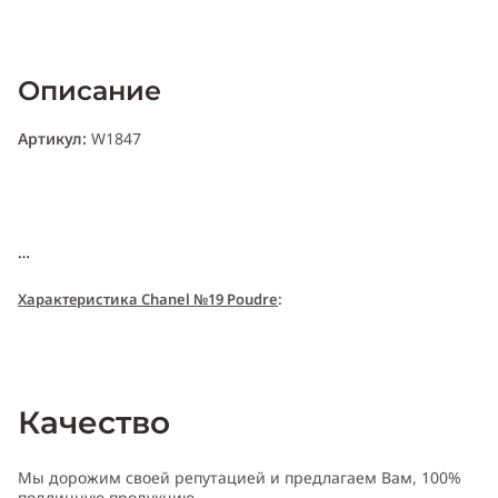
Описание
Артикул:
W1847
Характери
с
т
и
ка Chanel №19 Poudre
:
Пол:
женский
Качество
Тип аромата
:
цветочный
Мы дорожим своей репутацией и предлагаем Вам, 100%
подлинную продукцию.