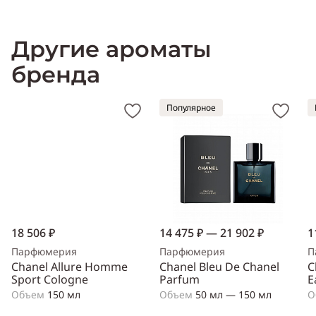
Другие ароматы
бренда
Популярное
18 506 ₽
14 475 ₽ — 21 902 ₽
1
Парфюмерия
Парфюмерия
П
Chanel Allure Homme
Chanel Bleu De Chanel
C
Sport Cologne
Parfum
E
Объем
150 мл
Объем
50 мл — 150 мл
О