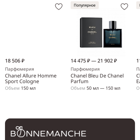
Популярное
18 506 ₽
14 475 ₽ — 21 902 ₽
1
Парфюмерия
Парфюмерия
П
Chanel Allure Homme
Chanel Bleu De Chanel
C
Sport Cologne
Parfum
E
Объем
150 мл
Объем
50 мл — 150 мл
О