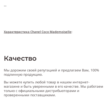
Характери
с
т
и
ка Chanel Coco Mademoiselle
:
Пол:
женский
Качество
Тип аромата
:
цветочный
, шипровый
Мы дорожим своей репутацией и предлагаем Вам, 100%
подлинную продукцию.
Вы можете купить любой товар в нашем интернет-
Cодержит ноты
:
бобы тонка, ваниль, ветивер, мускус, опопонакс,
магазине и быть уверенными в его качестве. Мы работаем
пачули, мимоза, роза
только с официальными дистрибьюторами и
проверенными поставщиками.
Производитель:
Франция (France)