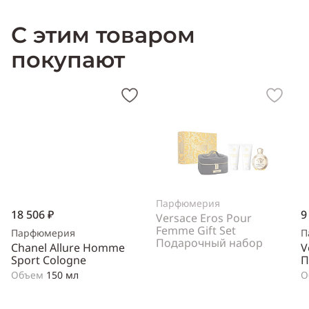
С этим товаром
покупают
Парфюмерия
18 506 ₽
9
Versace Eros Pour
Femme Gift Set
Парфюмерия
П
Подарочный набор
Chanel Allure Homme
V
Sport Cologne
П
Объем
150 мл
О