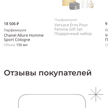
Парфюмерия
18 506 ₽
9
Versace Eros Pour
Femme Gift Set
Парфюмерия
П
Подарочный набор
Chanel Allure Homme
V
Sport Cologne
П
Объем
150 мл
О
Отзывы покупателей