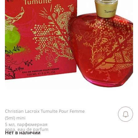
ссылку
Telegram
WhatsApp
Viber
ВКонтакте
Одноклассники
Christian Lacroix Tumulte Pour Femme
Сообщить 
поступлен
(5ml) mini
5 мл, парфюмерная
вода, eau de parfum
Нет в наличии