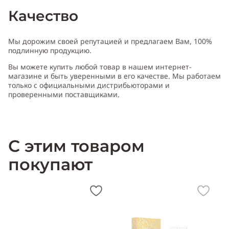
Качество
Тип аромата
:
цветочный, восточный
Мы дорожим своей репутацией и предлагаем Вам, 100%
подлинную продукцию.
Вы можете купить любой товар в нашем интернет-
Cодержит ноты
:
мандарин, роза, фрезия, гелиотроп, ирис,
магазине и быть уверенными в его качестве. Мы работаем
роза, бобы тонка, мускус, пачули
только с официальными дистрибьюторами и
проверенными поставщиками.
Производитель:
Франция (France)
С этим товаром
покупают