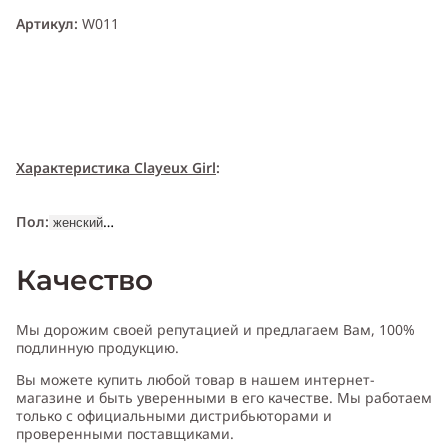
Артикул:
W011
Характеристика Clayeux Girl
:
Пол:
женский
Качество
Тип аромата:
цитрусовый
Мы дорожим своей репутацией и предлагаем Вам, 100%
Cодержит ноты:
жасмин, роза, красный апельсин, бергамот,
подлинную продукцию.
мускус, ирис, мох, лимон
Вы можете купить любой товар в нашем интернет-
магазине и быть уверенными в его качестве. Мы работаем
Год выпуска:
2015
только с официальными дистрибьюторами и
проверенными поставщиками.