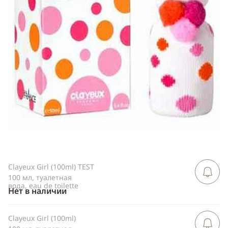
Telegram
WhatsApp
Viber
ВКонтакте
Одноклассники
Clayeux Girl (100ml) TEST
Сообщить 
поступлен
100 мл, туалетная
вода, eau de toilette
Нет в наличии
Clayeux Girl (100ml)
Сообщить 
поступлен