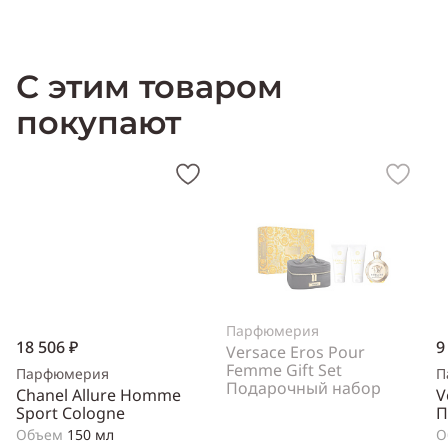
Производитель:
Франция (France)
С этим товаром
покупают
Парфюмерия
18 506 ₽
9
Versace Eros Pour
Femme Gift Set
Парфюмерия
П
Подарочный набор
Chanel Allure Homme
V
Sport Cologne
П
Объем
150 мл
О