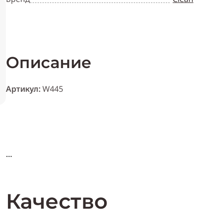
Описание
Артикул:
W445
Характери
с
т
и
ка Clean Wellness Harmony
:
Качество
Пол:
женский