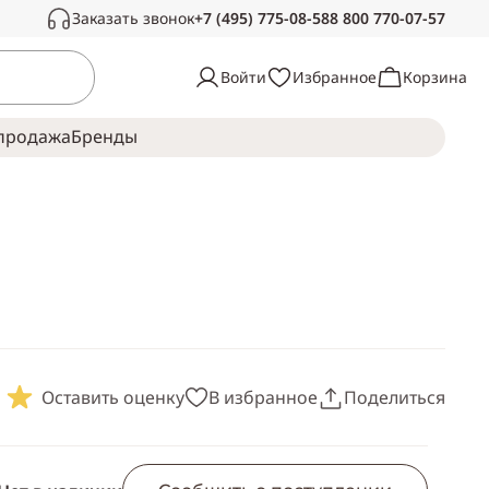
Заказать звонок
+7 (495) 775-08-58
8 800 770-07-57
Связаться с нами
Войти
Избранное
Корзина
Звоните в рабочее время, с радостью
ответим на ваши вопросы
продажа
Брeнды
Пн-Сб —
с 10:00 до 19:00
Воскресенье —
выходной
Оставить оценку
В избранное
Поделиться
Скопировать