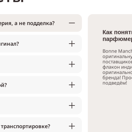
рия, а не подделка?
Как понят
парфюмер
игинал?
Bonne Manch
оригинальн
поставщико
флакон инди
оригинально
бренда! Про
подведём!
ой?
 транспортировке?