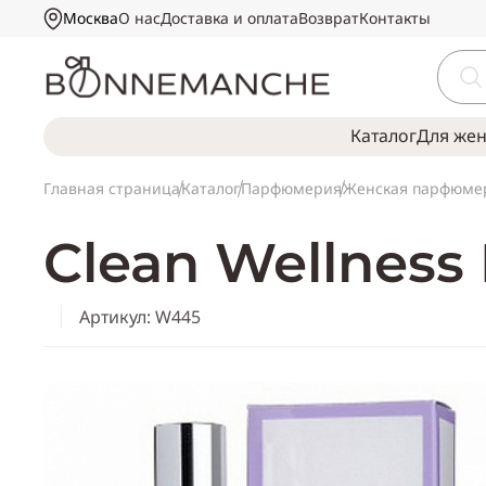
Москва
О нас
Доставка и оплата
Возврат
Контакты
Каталог
Для же
Главная страница
Каталог
Парфюмерия
Женская парфюме
Clean Wellnes
Артикул: W445