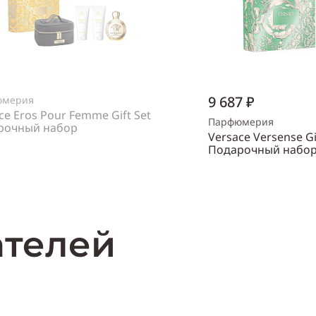
9 687 ₽
юмерия
ce Eros Pour Femme Gift Set
Парфюмерия
рочный набор
Versace Versense Gi
нский
Подарочный набо
Объем
30 мл
Нет в наличии
Пол
женский
Купи
ателей