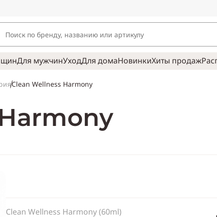
нщин
Для мужчин
Уход
Для дома
Новинки
Хиты продаж
Рас
Clean Wellness Harmony
рия
s Harmony
Clean Wellness Harmony (60ml)