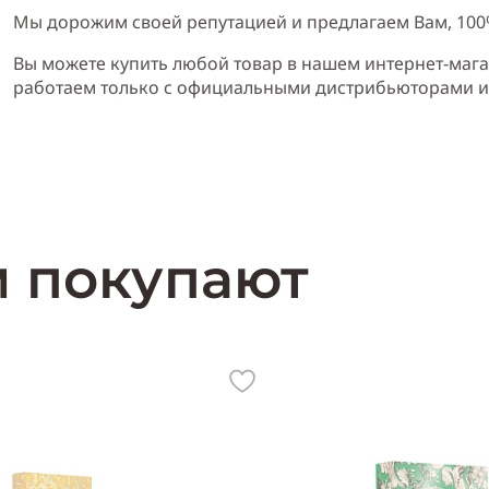
Мы дорожим своей репутацией и предлагаем Вам, 10
Вы можете купить любой товар в нашем интернет-мага
работаем только с официальными дистрибьюторами 
Тип аромата
:
древесный, мускусный, цветочный
Cодержит ноты
:
лимон, розмарин, эвкалипт, апельсиновый цвет, жас
м покупают
Производитель:
США (USA)