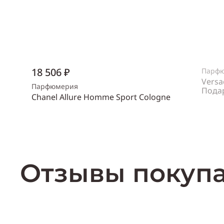
18 506 ₽
Парф
Versa
Парфюмерия
Пода
Chanel Allure Homme Sport Cologne
Пол
же
Объем
150 мл
Пол
мужской
Купить
Отзывы покуп