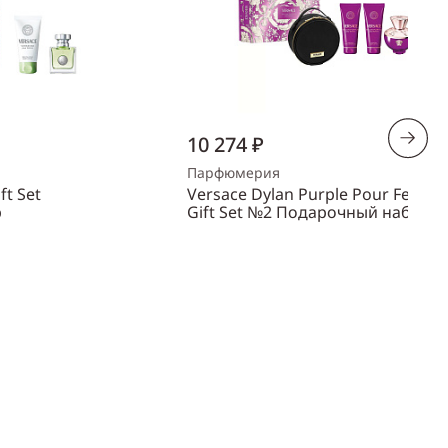
10 274 ₽
Парфюмерия
ft Set
Versace Dylan Purple Pour Femm
р
Gift Set №2 Подарочный набор
Объем
100 мл
Пол
женский
ть
Купить