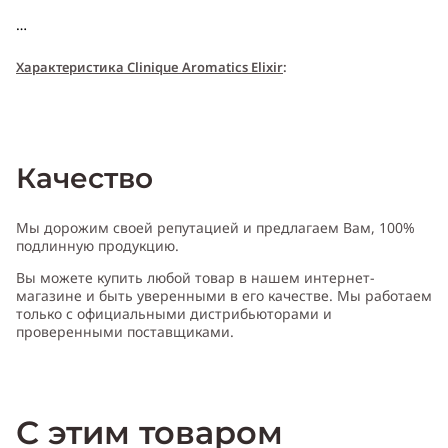
Характери
с
т
и
ка Clinique Aromatics Elixir
:
Пол:
женский
Качество
Тип аромата
:
шипровый, цветочный
Мы дорожим своей репутацией и предлагаем Вам, 100%
подлинную продукцию.
Вы можете купить любой товар в нашем интернет-
Cодержит ноты
:
ветивер, дубовый мох, ладан, мускус, пачули,
магазине и быть уверенными в его качестве. Мы работаем
сандаловое дерево
только с официальными дистрибьюторами и
проверенными поставщиками.
Производитель:
Швейцария (Switzerland)
С этим товаром