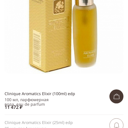
Telegram
WhatsApp
Viber
ВКонтакте
Одноклассники
Clinique Aromatics Elixir (100ml) edp
100 мл, парфюмерная
вода, eau de parfum
11 472 ₽
Clinique Aromatics Elixir (25ml) edp
Сообщить 
поступлен