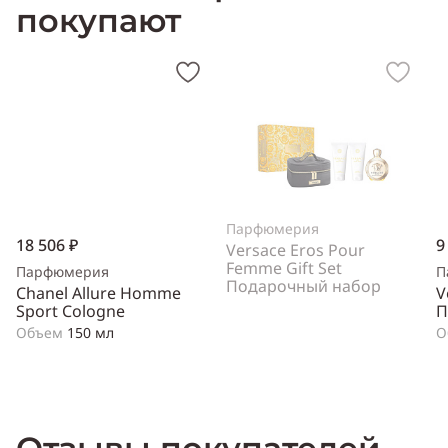
покупают
Парфюмерия
18 506 ₽
9
Versace Eros Pour
Femme Gift Set
Парфюмерия
П
Подарочный набор
Chanel Allure Homme
V
Sport Cologne
П
Объем
150 мл
О