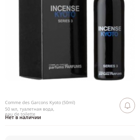
Telegram
WhatsApp
Viber
ВКонтакте
Одноклассники
Comme des Garcons Kyoto (50ml)
Сообщить 
поступлен
50 мл, туалетная вода,
eau de toilette
Нет в наличии