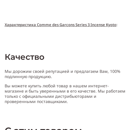
Характери
с
т
и
ка Comme des Garcons Series 3 Incense Kyoto
:
Пол:
унисекс
Качество
Тип аромата
:
древесный
Мы дорожим своей репутацией и предлагаем Вам, 100%
подлинную продукцию.
Вы можете купить любой товар в нашем интернет-
Cодержит ноты
:
ветивер, ладан, можжевельник, кипарис, кофе,
магазине и быть уверенными в его качестве. Мы работаем
пачули
только с официальными дистрибьюторами и
проверенными поставщиками.
Производитель:
Испания (Spain)