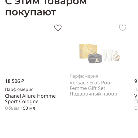
С этим товаром
покупают
Парфюмерия
18 506 ₽
9
Versace Eros Pour
Femme Gift Set
Парфюмерия
П
Подарочный набор
Chanel Allure Homme
V
Sport Cologne
П
Объем
150 мл
О