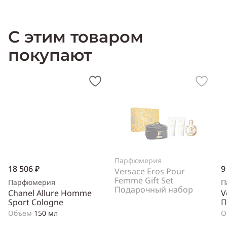
С этим товаром
покупают
Парфюмерия
18 506 ₽
9
Versace Eros Pour
Femme Gift Set
Парфюмерия
П
Подарочный набор
Chanel Allure Homme
V
Sport Cologne
П
Объем
150 мл
О