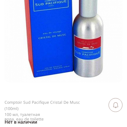
ссылку
Telegram
WhatsApp
Viber
ВКонтакте
Одноклассники
Comptoir Sud Pacifique Cristal De Musc
Сообщить 
поступлен
(100ml)
100 мл, туалетная
вода, eau de toilette
Нет в наличии