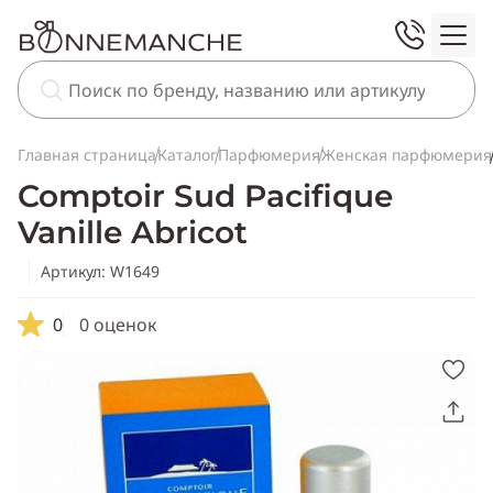
Главная страница
Каталог
Парфюмерия
Женская парфюмерия
Comptoir Sud Pacifique
Vanille Abricot
Артикул: W1649
0
0 оценок
Скопировать