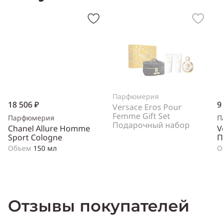
Парфюмерия
18 506 ₽
9
Versace Eros Pour
Femme Gift Set
Парфюмерия
П
Подарочный набор
Chanel Allure Homme
V
Sport Cologne
П
Объем
150 мл
О
Отзывы покупателей