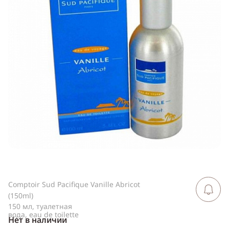
ссылку
Telegram
WhatsApp
Viber
ВКонтакте
Одноклассники
Comptoir Sud Pacifique Vanille Abricot
Сообщить 
поступлен
(150ml)
150 мл, туалетная
вода, eau de toilette
Нет в наличии