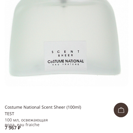
ссылку
Telegram
WhatsApp
Viber
ВКонтакте
Одноклассники
Costume National Scent Sheer (100ml)
TEST
100 мл, освежающая
вода, eau fraiche
7 967 ₽