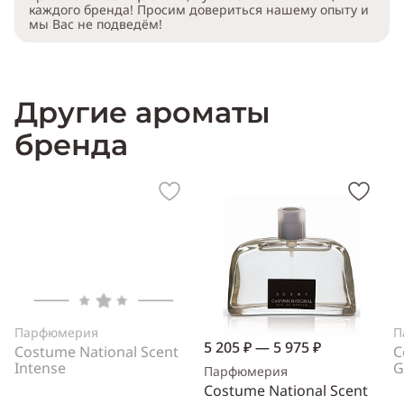
каждого бренда! Просим довериться нашему опыту и
мы Вас не подведём!
Другие ароматы
бренда
Парфюмерия
П
5 205 ₽ — 5 975 ₽
Costume National Scent
C
Intense
G
Парфюмерия
Costume National Scent