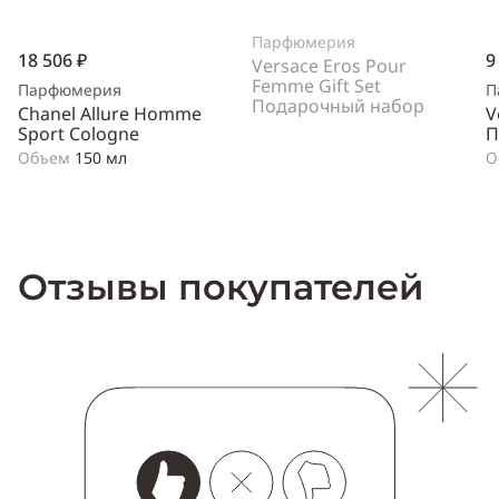
Парфюмерия
18 506 ₽
9
Versace Eros Pour
Femme Gift Set
Парфюмерия
П
Подарочный набор
Chanel Allure Homme
V
Sport Cologne
П
Объем
150 мл
О
Отзывы покупателей