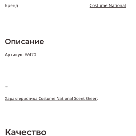
Бренд
Costume National
Описание
Артикул:
W470
Характери
с
т
и
ка Costume National Scent Sheer
:
Пол:
женский
Качество