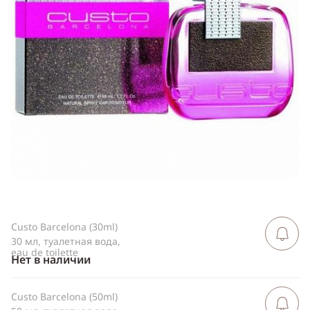
Telegram
WhatsApp
Viber
ВКонтакте
Одноклассники
Custo Barcelona (30ml)
Сообщить 
поступлен
30 мл, туалетная вода,
eau de toilette
Нет в наличии
Custo Barcelona (50ml)
Сообщить 
поступлен