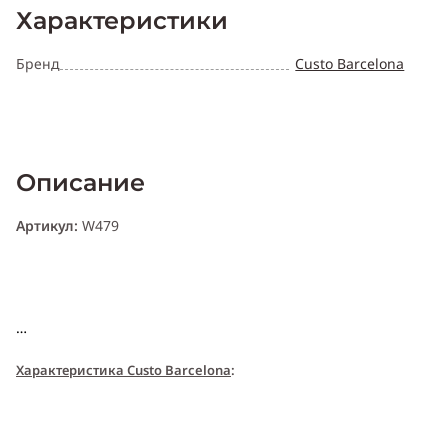
Характеристики
Бренд
Custo Barcelona
Описание
Артикул:
W479
Характери
с
т
и
ка Custo Barcelona
:
Пол:
женский