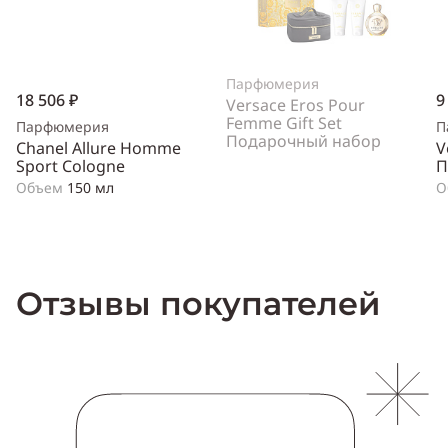
Парфюмерия
18 506 ₽
9
Versace Eros Pour
Femme Gift Set
Парфюмерия
П
Подарочный набор
Chanel Allure Homme
V
Sport Cologne
П
Объем
150 мл
О
Отзывы покупателей