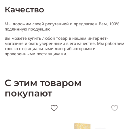
Качество
Тип аромата
:
шипровый, фруктовый
Мы дорожим своей репутацией и предлагаем Вам, 100%
подлинную продукцию.
Вы можете купить любой товар в нашем интернет-
Cодержит ноты
:
апельсиновый цвет, пион, черная
магазине и быть уверенными в его качестве. Мы работаем
смородина, амбра, мускус, пачули, бергамот, горький апельсин,
только с официальными дистрибьюторами и
грейпфрут, магнолия
проверенными поставщиками.
Производитель:
Испания (Spain)
С этим товаром
покупают