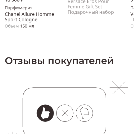
Versace Eros Pour
Femme Gift Set
Парфюмерия
П
Подарочный набор
Chanel Allure Homme
V
Sport Cologne
П
Объем
150 мл
О
Отзывы покупателей