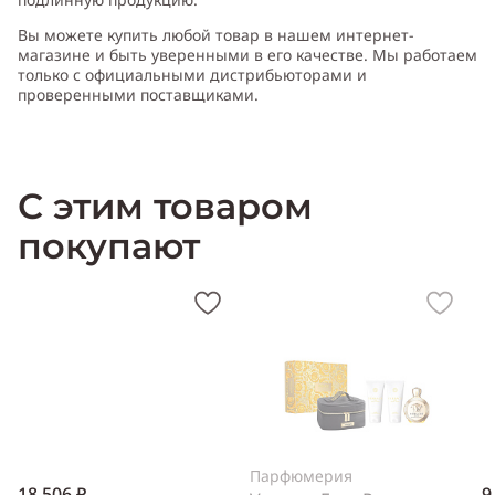
Вы можете купить любой товар в нашем интернет-
Cодержит ноты
:
амбретта, ирис, древесина, мускус
магазине и быть уверенными в его качестве. Мы работаем
только с официальными дистрибьюторами и
проверенными поставщиками.
Производитель:
Германия (Germany)
С этим товаром
покупают
Парфюмерия
18 506 ₽
9