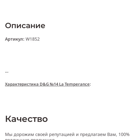
Описание
Артикул:
W1852
Характери
с
т
и
ка D&G №14 La Temperance
:
Пол:
женский
Качество
Тип аромата
:
древесный, цветочный, мускусный
Мы дорожим своей репутацией и предлагаем Вам, 100%
подлинную продукцию.