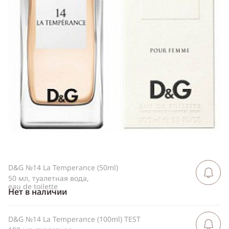
Telegram
WhatsApp
Viber
ВКонтакте
Одноклассники
D&G №14 La Temperance (50ml)
Сообщить 
поступлен
50 мл, туалетная вода,
eau de toilette
Нет в наличии
D&G №14 La Temperance (100ml) TEST
Сообщить 
поступлен