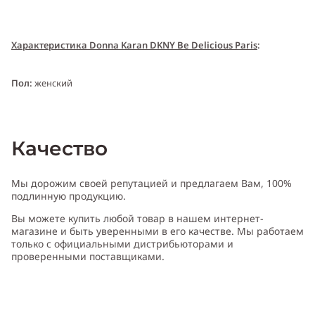
Характеристика Donna Karan DKNY Be Delicious Paris
:
Пол:
женский
Тип аромата:
цветочный, шипровый
Качество
Cодержит ноты:
фиалка, жасмин, пачули, красное яблоко,
ваниль
Мы дорожим своей репутацией и предлагаем Вам, 100%
подлинную продукцию.
Год выпуска:
2012
Вы можете купить любой товар в нашем интернет-
магазине и быть уверенными в его качестве. Мы работаем
только с официальными дистрибьюторами и
Производитель:
США (USA)
проверенными поставщиками.