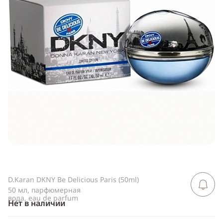
ссылку
Telegram
WhatsApp
Viber
ВКонтакте
Одноклассники
D.Karan DKNY Be Delicious Paris (50ml)
Сообщить 
поступлен
50 мл, парфюмерная
вода, eau de parfum
Нет в наличии