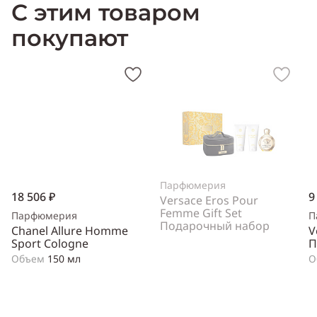
С этим товаром
покупают
Парфюмерия
18 506 ₽
9
Versace Eros Pour
Femme Gift Set
Парфюмерия
П
Подарочный набор
Chanel Allure Homme
V
Sport Cologne
П
Объем
150 мл
О