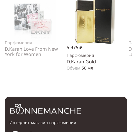
Парфюмерия
П
5 975 ₽
D.Karan Love From New
D
York for Women
L
Парфюмерия
D.Karan Gold
Объем
50 мл
Интернет-магазин парфюмерии