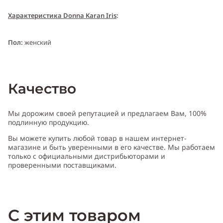
Характеристика Donna Karan Iris
:
Пол:
женский
Тип аромата:
цветочный
Качество
Cодержит ноты:
ирис, фиалка, амбретта, ветивер, магнолия, роза
Мы дорожим своей репутацией и предлагаем Вам, 100%
подлинную продукцию.
Год выпуска:
2010
Вы можете купить любой товар в нашем интернет-
магазине и быть уверенными в его качестве. Мы работаем
Производитель:
США (USA)
только с официальными дистрибьюторами и
проверенными поставщиками.
С этим товаром