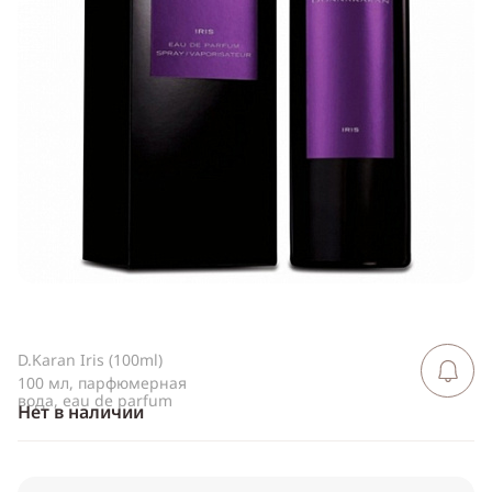
Telegram
WhatsApp
Viber
ВКонтакте
Одноклассники
D.Karan Iris (100ml)
Сообщить 
поступлен
100 мл, парфюмерная
вода, eau de parfum
Нет в наличии