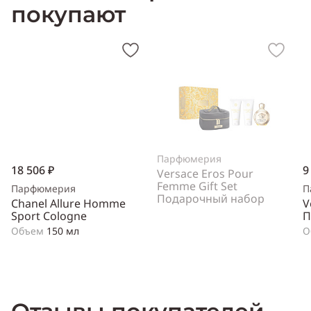
покупают
Парфюмерия
18 506 ₽
9
Versace Eros Pour
Femme Gift Set
Парфюмерия
П
Подарочный набор
Chanel Allure Homme
V
Sport Cologne
П
Объем
150 мл
О