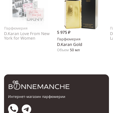
Парфюмерия
П
5 975 ₽
D.Karan Love From New
D
York for Women
L
Парфюмерия
D.Karan Gold
Объем
50 мл
Интернет-магазин парфюмерии