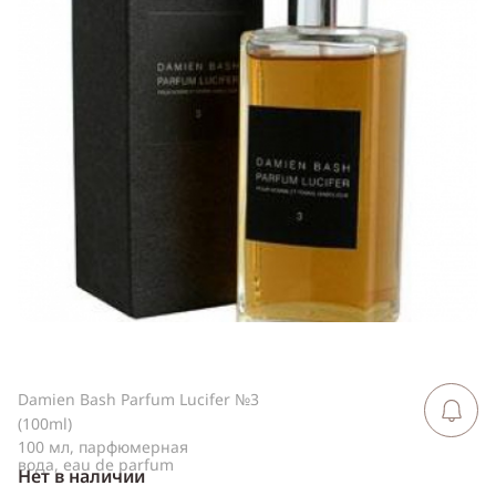
ссылку
Telegram
WhatsApp
Viber
ВКонтакте
Одноклассники
Damien Bash Parfum Lucifer №3
Сообщить 
поступлен
(100ml)
100 мл, парфюмерная
вода, eau de parfum
Нет в наличии