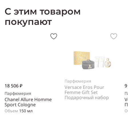
унисекс
Тип аромата
:
восточный
Cодержит ноты
:
бергамот,
С этим товаром
иланг-иланг, лабданум, ладан, мирро, сандаловое дерево,
смолы, элеми
Производитель:
Франция (France)
покупают
Парфюмерия
18 506 ₽
9
Versace Eros Pour
Femme Gift Set
Парфюмерия
П
Подарочный набор
Chanel Allure Homme
V
Sport Cologne
П
Объем
150 мл
О