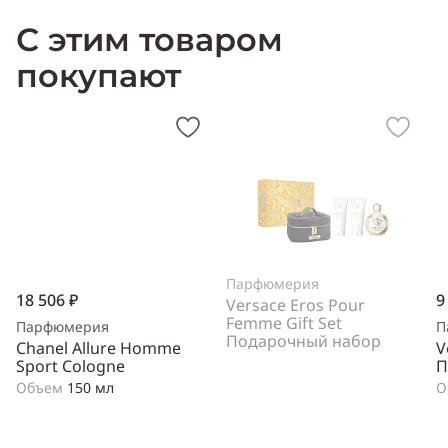
женский
Тип аромата
:
цветочный, цитрусовый
Cодержит ноты
:
С этим товаром
апельсин (цветы), мирт, лилия, ваниль, бергамот, бобы тонка,
корица, пачули, мандарин, тубероза, сандал
покупают
Производитель:
Англия (England)
Парфюмерия
18 506 ₽
9
Versace Eros Pour
Femme Gift Set
Парфюмерия
П
Подарочный набор
Chanel Allure Homme
V
Sport Cologne
П
Объем
150 мл
О