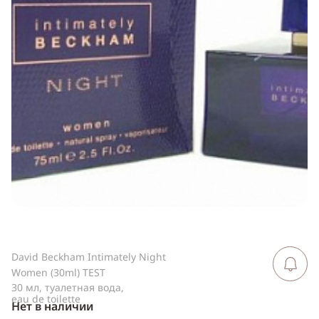
ссылку
Telegram
WhatsApp
Viber
ВКонтакте
Одноклассники
David Beckham Intimately Night
Сообщить 
поступлен
Women (30ml) TEST
30 мл, туалетная вода,
eau de toilette
Нет в наличии