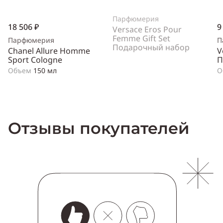
Парфюмерия
18 506 ₽
9
Versace Eros Pour
Femme Gift Set
Парфюмерия
П
Подарочный набор
Chanel Allure Homme
V
Sport Cologne
П
Объем
150 мл
О
Отзывы покупателей