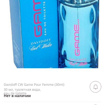
ссылку
Telegram
WhatsApp
Viber
ВКонтакте
Одноклассники
Davidoff CW Game Pour Femme (30ml)
Сообщить 
поступлен
30 мл, туалетная вода,
eau de toilette
Нет в наличии