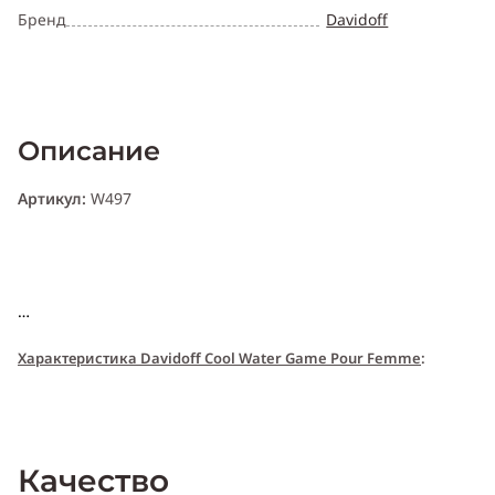
Бренд
Davidoff
Описание
Артикул:
W497
Характери
с
т
и
ка Davidoff Cool Water Game Pour Femme
:
Пол:
женский
Качество