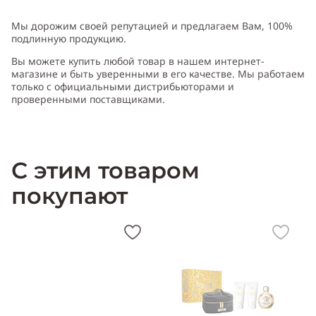
Тип аромата
:
цветочный, фруктовый
Мы дорожим своей репутацией и предлагаем Вам, 100%
подлинную продукцию.
Вы можете купить любой товар в нашем интернет-
Cодержит ноты
:
лимон, яблоко, водяная лилия, фрезия,
магазине и быть уверенными в его качестве. Мы работаем
фрукты, кедр, мускус, сандаловое дерево
только с официальными дистрибьюторами и
проверенными поставщиками.
Производитель:
Франция (France)
С этим товаром
покупают