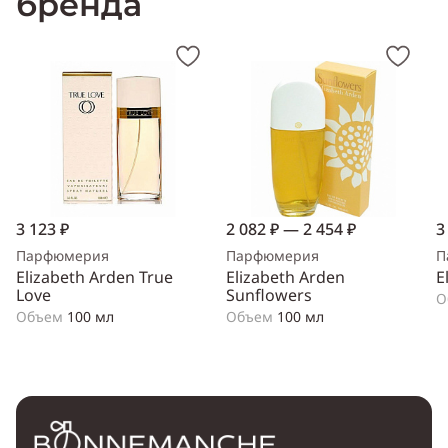
бренда
3 123 ₽
2 082 ₽ — 2 454 ₽
3
Парфюмерия
Парфюмерия
П
Elizabeth Arden True
Elizabeth Arden
E
Love
Sunflowers
О
Объем
100 мл
Объем
100 мл