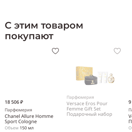
Xарактери
с
т
и
ка Elizabeth Arden Pretty
:
Пол:
женский
Тип
аромата:
цветочный
Cодержит ноты:
жасмин, лилия,
С этим товаром
пион, мускус
Производитель:
США (USA)
покупают
Парфюмерия
18 506 ₽
9
Versace Eros Pour
Femme Gift Set
Парфюмерия
П
Подарочный набор
Chanel Allure Homme
V
Sport Cologne
П
Объем
150 мл
О