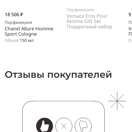
Парфюмерия
18 506 ₽
9
Versace Eros Pour
Femme Gift Set
Парфюмерия
П
Подарочный набор
Chanel Allure Homme
V
Sport Cologne
П
Объем
150 мл
О
Отзывы покупателей