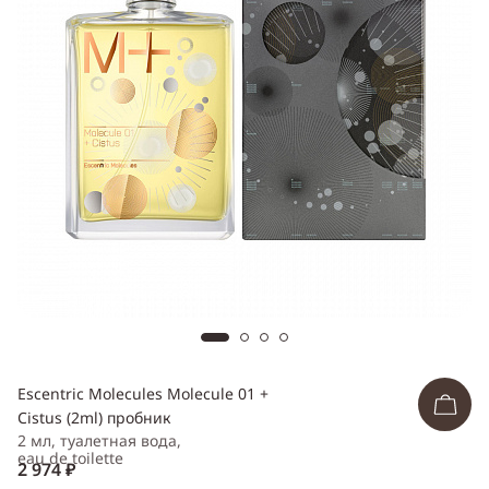
ссылку
Telegram
WhatsApp
Viber
ВКонтакте
Одноклассники
Escentric Molecules Molecule 01 +
Cistus (2ml) пробник
2 мл, туалетная вода,
eau de toilette
2 974 ₽