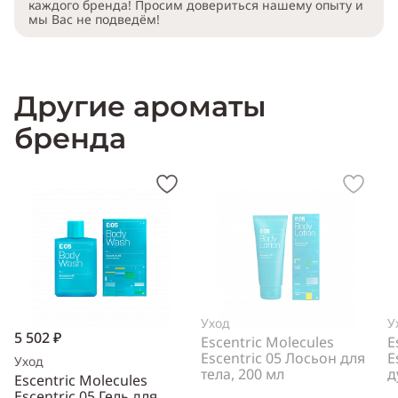
каждого бренда! Просим довериться нашему опыту и
мы Вас не подведём!
Другие ароматы
бренда
Уход
У
5 502 ₽
Escentric Molecules
E
Escentric 05 Лосьон для
E
Уход
тела, 200 мл
д
Escentric Molecules
Escentric 05 Гель для