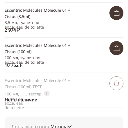
Escentric Molecules Molecule 01 +
Cistus (8,5ml)
8,5 мл, туалетная
вода, eau de toilette
2 974 ₽
Escentric Molecules Molecule 01 +
Cistus (100ml)
100 мл, туалетная
вода, eau de toilette
10 752 ₽
Escentric Molecules Molecule 01 +
Сообщить 
поступлен
Cistus (100ml) TEST
100 мл,
, тестер
туалетная
Нет в наличии
вода, eau
de toilette
Доставка в город
Москва