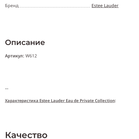
Бренд
Estee Lauder
Описание
Артикул:
W612
Xарактери
с
т
и
ка Estee Lauder Eau de Private Collection
:
Пол:
женский
Качество