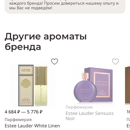
каждого бренда! Просим довериться нашему опыту и
мы Вас не подведём!
Другие ароматы
бренда
Парфюмерия
4 684 ₽ — 5 776 ₽
1
Estee Lauder Sensuos
Noir
Парфюмерия
П
Estee Lauder White Linen
E