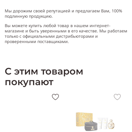
Тип аромата:
цветочный
Мы дорожим своей репутацией и предлагаем Вам, 100%
подлинную продукцию.
Вы можете купить любой товар в нашем интернет-
Cодержит ноты:
апельсиновый цвет, жасмин, жимолость, иланг-
магазине и быть уверенными в его качестве. Мы работаем
иланг, кориандр, пачули, сандаловое дерево, цитрусы
только с официальными дистрибьюторами и
проверенными поставщиками.
Производитель:
Швейцария (Switzerland)
С этим товаром
покупают