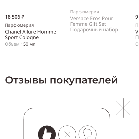
Парфюмерия
18 506 ₽
9
Versace Eros Pour
Femme Gift Set
Парфюмерия
П
Подарочный набор
Chanel Allure Homme
V
Sport Cologne
П
Объем
150 мл
О
Отзывы покупателей