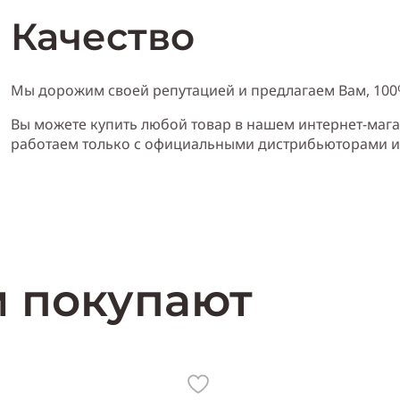
Качество
Мы дорожим своей репутацией и предлагаем Вам, 10
Вы можете купить любой товар в нашем интернет-мага
работаем только с официальными дистрибьюторами 
м покупают
Характери
с
т
и
ка Franck Olivier
:
Пол:
женский
Тип аромата
:
цветочн
черная смородина, гелиотроп, жасмин, иланг-иланг, роза, ваниль, м