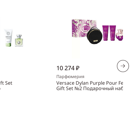
10 274 ₽
Парфюмерия
ft Set
Versace Dylan Purple Pour Femm
р
Gift Set №2 Подарочный набор
Объем
100 мл
Пол
женский
ть
Купить