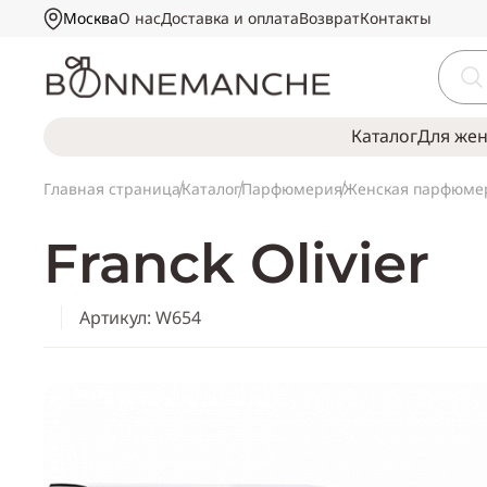
Москва
О нас
Доставка и оплата
Возврат
Контакты
Каталог
Для же
Главная страница
Каталог
Парфюмерия
Женская парфюме
Franck Olivier
Артикул: W654