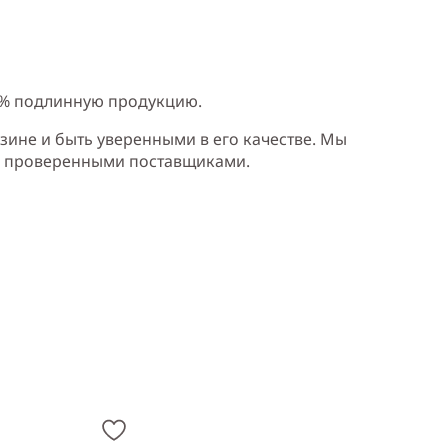
0% подлинную продукцию.
зине и быть уверенными в его качестве. Мы
и проверенными поставщиками.
ый, фруктовый
Cодержит ноты
:
грейпфрут, персик, слива,
ускус, сандаловое дерево
Производитель:
Франция (France)