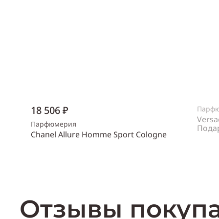
18 506 ₽
Парф
Versa
Парфюмерия
Пода
Chanel Allure Homme Sport Cologne
Пол
же
Объем
150 мл
Пол
мужской
Купить
Отзывы покуп