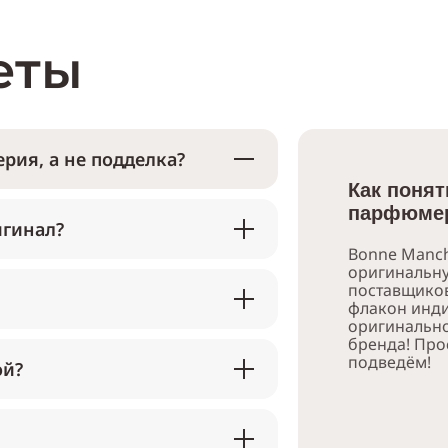
еты
рия, а не подделка?
Как понят
парфюмер
игинал?
Bonne Manch
оригинальн
поставщико
флакон инди
оригинально
бренда! Про
подведём!
ой?