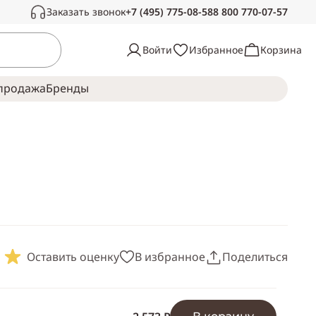
Заказать звонок
+7 (495) 775-08-58
8 800 770-07-57
Связаться с нами
Войти
Избранное
Корзина
Звоните в рабочее время, с радостью
ответим на ваши вопросы
продажа
Брeнды
Пн-Сб —
с 10:00 до 19:00
Воскресенье —
выходной
Оставить оценку
В избранное
Поделиться
Скопировать