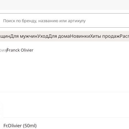
нщин
Для мужчин
Уход
Для дома
Новинки
Хиты продаж
Рас
Franck Olivier
рия
Fr.Olivier (50ml)