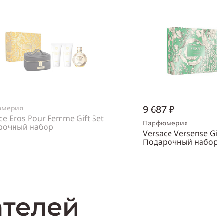
9 687 ₽
юмерия
ce Eros Pour Femme Gift Set
Парфюмерия
рочный набор
Versace Versense Gi
нский
Подарочный набо
Объем
30 мл
Нет в наличии
Пол
женский
Купи
ателей