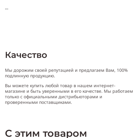
Качество
Мы дорожим своей репутацией и предлагаем Вам, 100%
подлинную продукцию.
Вы можете купить любой товар в нашем интернет-
магазине и быть уверенными в его качестве. Мы работаем
только с официальными дистрибьюторами и
проверенными поставщиками.
Характери
с
т
и
ка Fresh Cannabis Rose
:
Пол:
женский
Тип
аромата
:
древесный, цветочный, мускусный
Cодержит ноты
:
С этим товаром
бергамот, болгарская роза, цветок граната, жасмин, темный
шоколад, мускус, пачули, чай
Производитель:
США (USA)