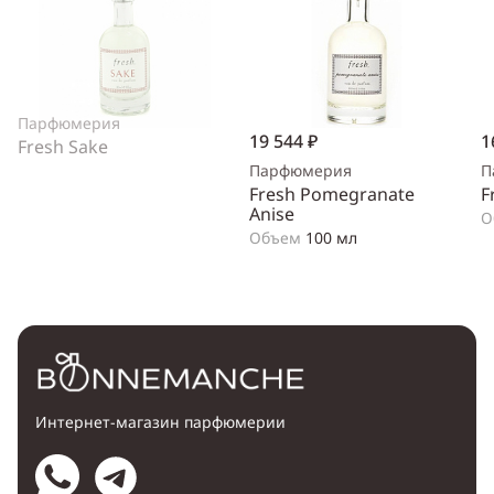
Парфюмерия
19 544 ₽
1
Fresh Sake
Парфюмерия
П
Fresh Pomegranate
F
Anise
О
Объем
100 мл
Интернет-магазин парфюмерии