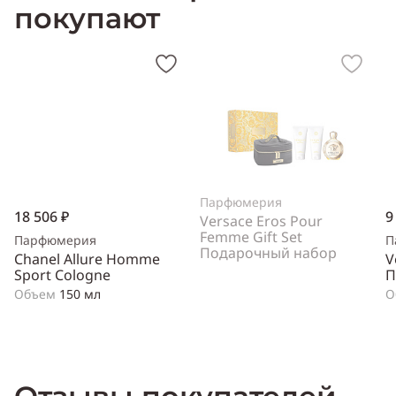
покупают
Парфюмерия
18 506 ₽
9
Versace Eros Pour
Femme Gift Set
Парфюмерия
П
Подарочный набор
Chanel Allure Homme
V
Sport Cologne
П
Объем
150 мл
О