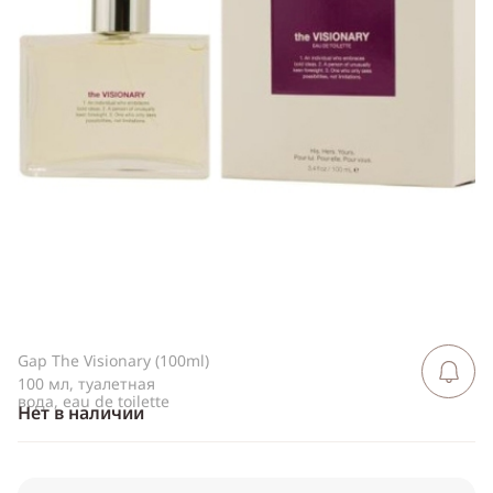
Telegram
WhatsApp
Viber
ВКонтакте
Одноклассники
Gap The Visionary (100ml)
Сообщить 
поступлен
100 мл, туалетная
вода, eau de toilette
Нет в наличии