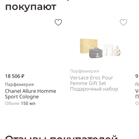
покупают
Парфюмерия
18 506 ₽
9
Versace Eros Pour
Femme Gift Set
Парфюмерия
П
Подарочный набор
Chanel Allure Homme
V
Sport Cologne
П
Объем
150 мл
О