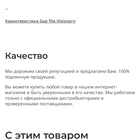
Характери
с
т
и
ка Gap The Visionary
:
Пол:
унисекс
Качество
Тип аромата
:
цветочный
Мы дорожим своей репутацией и предлагаем Вам, 100%
подлинную продукцию.
Вы можете купить любой товар в нашем интернет-
Cодержит ноты
:
герань, тмин
магазине и быть уверенными в его качестве. Мы работаем
только с официальными дистрибьюторами и
проверенными поставщиками.
Производитель:
США (USA)
С этим товаром