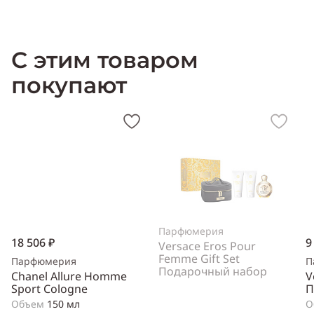
Характеристика Givenchy Oblique Play
:
Пол:
унисекс
С этим товаром
Тип аромата:
цветочный, фруктовый
Cодержит ноты:
цитрусы, бергамот, конфеты пралине, белый
покупают
перец, гардения, роза, сандаловое дерево, мускус
Год выпуска:
2000
Производитель:
Франция (France)
*
Аромат Унисекс (мужской и женский)
Парфюмерия
18 506 ₽
9
Versace Eros Pour
Femme Gift Set
Парфюмерия
П
Подарочный набор
Chanel Allure Homme
V
Sport Cologne
П
Объем
150 мл
О