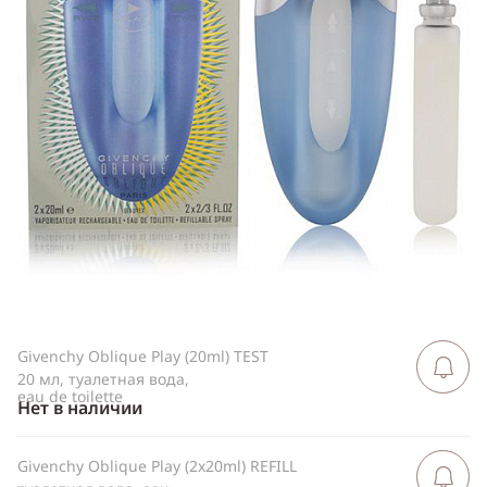
Telegram
WhatsApp
Viber
ВКонтакте
Одноклассники
Givenchy Oblique Play (20ml) TEST
Сообщить 
поступлен
20 мл, туалетная вода,
eau de toilette
Нет в наличии
Givenchy Oblique Play (2x20ml) REFILL
Сообщить 
поступлен