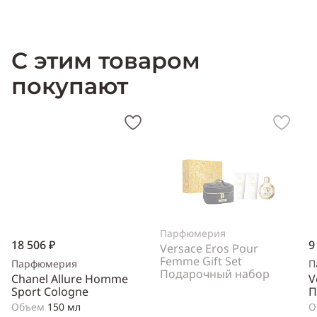
Характеристика Gres Fleur de Cabotine:
Пол:
женский
С этим товаром
Тип аромата:
древесный, цветочный
Cодержит ноты:
бархатцы, мандарин, лилия, орхидея, пион,
покупают
цветок кактуса, гелиотроп, мускус, нектарин
Производитель:
Франция (France)
Парфюмерия
18 506 ₽
9
Versace Eros Pour
Femme Gift Set
Парфюмерия
П
Подарочный набор
Chanel Allure Homme
V
Sport Cologne
П
Объем
150 мл
О