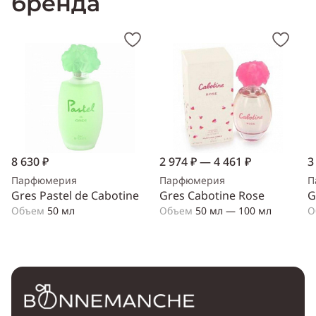
бренда
8 630 ₽
2 974 ₽ — 4 461 ₽
3
Парфюмерия
Парфюмерия
П
Gres Pastel de Cabotine
Gres Cabotine Rose
G
Объем
50 мл
Объем
50 мл — 100 мл
О