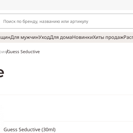
нщин
Для мужчин
Уход
Для дома
Новинки
Хиты продаж
Рас
Guess Seductive
рия
e
Guess Seductive (30ml)