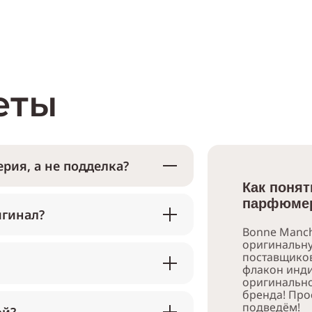
еты
рия, а не подделка?
Как понят
парфюмер
игинал?
Bonne Manch
оригинальн
поставщико
флакон инди
оригинально
бренда! Про
подведём!