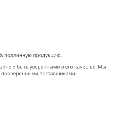
0% подлинную продукцию.
зине и быть уверенными в его качестве. Мы
и проверенными поставщиками.
рная смородина, жасмин, апельсиновый цвет, олибанум, корень