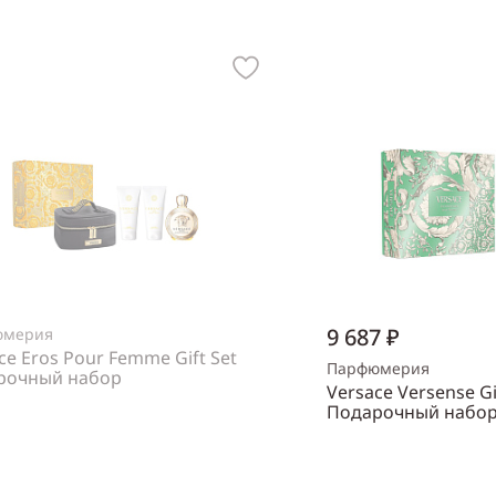
9 687 ₽
юмерия
ce Eros Pour Femme Gift Set
Парфюмерия
рочный набор
Versace Versense Gi
нский
Подарочный набо
Объем
30 мл
Нет в наличии
Пол
женский