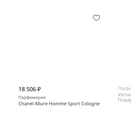
18 506 ₽
Парф
Versa
Парфюмерия
Пода
Chanel Allure Homme Sport Cologne
Пол
же
Объем
150 мл
Пол
мужской