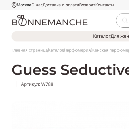
Москва
О нас
Доставка и оплата
Возврат
Контакты
Каталог
Для же
Главная страница
Каталог
Парфюмерия
Женская парфюме
Guess Seductiv
Артикул: W788