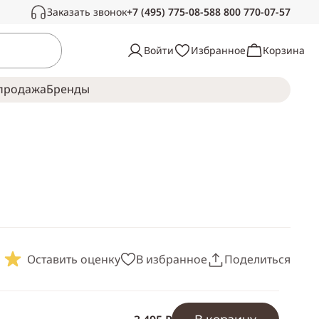
Заказать звонок
+7 (495) 775-08-58
8 800 770-07-57
Связаться с нами
Войти
Избранное
Корзина
Звоните в рабочее время, с радостью
ответим на ваши вопросы
продажа
Брeнды
Пн-Сб —
с 10:00 до 19:00
Воскресенье —
выходной
Оставить оценку
В избранное
Поделиться
Скопировать