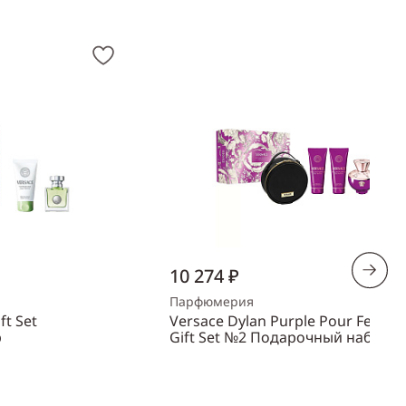
10 274 ₽
Парфюмерия
ft Set
Versace Dylan Purple Pour Femm
р
Gift Set №2 Подарочный набор
Объем
100 мл
Пол
женский