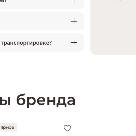
ой?
 транспортировке?
ы бренда
лярное