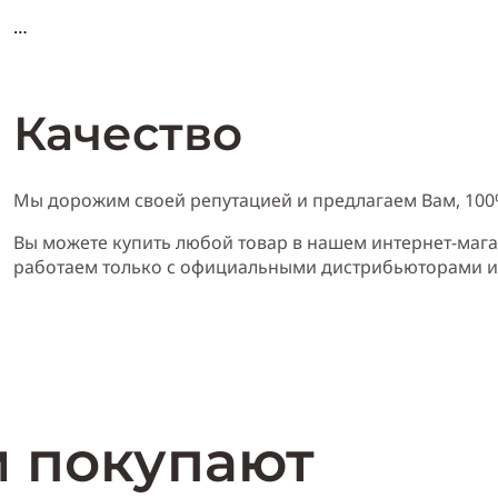
Характеристика Guess Seductive
:
Качество
Пол:
женский
Мы дорожим своей репутацией и предлагаем Вам, 10
Тип аромата:
цветочный, фруктовый
Вы можете купить любой товар в нашем интернет-мага
работаем только с официальными дистрибьюторами 
Cодержит ноты:
груша, ваниль, кашемировое дерево, бергамот, че
ириса
Год выпуска:
2010
м покупают
Производитель:
Италия (Italy)