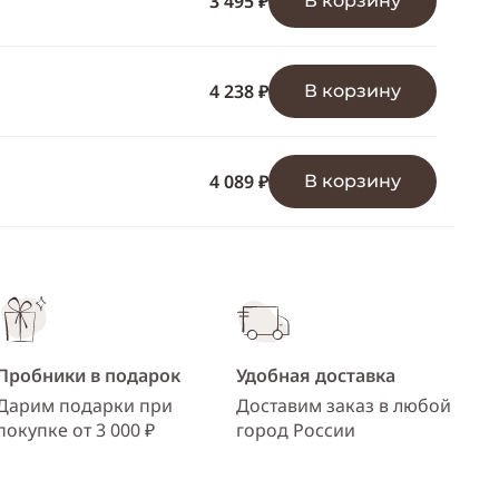
3 495 ₽
В корзину
ссылку
Telegram
WhatsApp
4 238 ₽
В корзину
Viber
ВКонтакте
4 089 ₽
В корзину
Одноклассники
Пробники в подарок
Удобная доставка
Дарим подарки при
Доставим заказ в любой
покупке от 3 000 ₽
город России