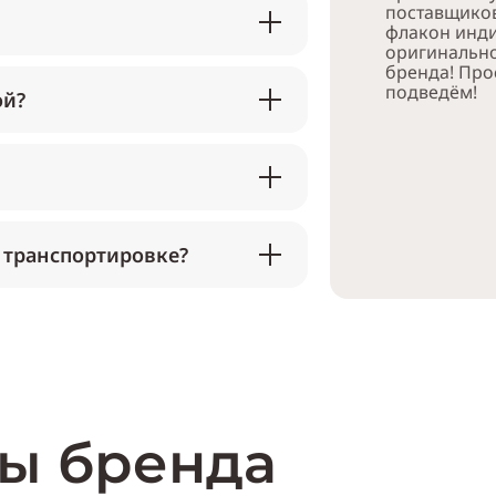
поставщико
флакон инди
оригинально
бренда! Про
подведём!
ой?
 транспортировке?
ы бренда