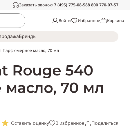
Заказать звонок
+7 (495) 775-08-58
8 800 770-07-57
Связаться с нами
Войти
Избранное
Корзина
Звоните в рабочее время, с радостью
ответим на ваши вопросы
продажа
Брeнды
Пн-Сб —
с 10:00 до 19:00
fum Парфюмерное масло, 70 мл
Воскресенье —
выходной
at Rouge 540
 масло, 70 мл
Оставить оценку
В избранное
Поделиться