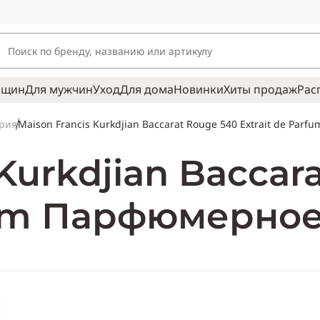
нщин
Для мужчин
Уход
Для дома
Новинки
Хиты продаж
Рас
Maison Francis Kurkdjian Baccarat Rouge 540 Extrait de Par
рия
 Kurkdjian Baccar
fum Парфюмерное