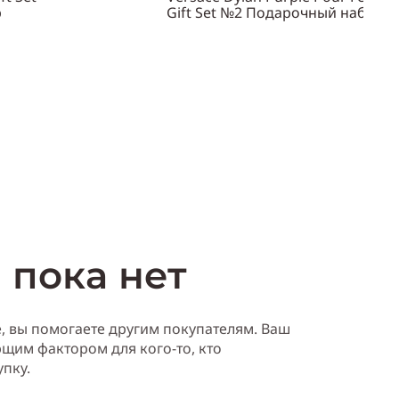
р
Gift Set №2 Подарочный набор
Объем
100 мл
Пол
женский
ть
Купить
 пока нет
е, вы помогаете другим покупателям. Ваш
щим фактором для кого-то, кто
упку.