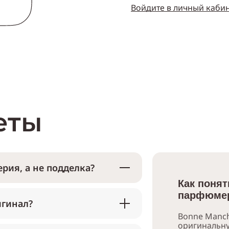
Войдите в личный каби
еты
рия, а не подделка?
Как понят
парфюмер
игинал?
Bonne Manch
оригинальн