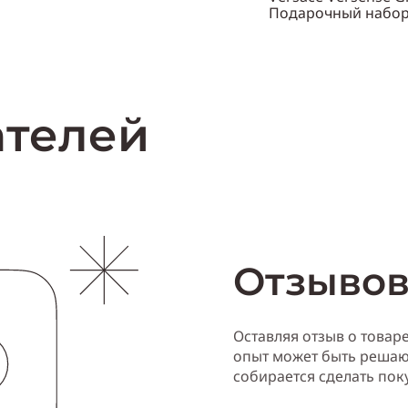
нский
Подарочный набо
Объем
30 мл
Нет в наличии
Пол
женский
Купи
ателей
Отзывов
Оставляя отзыв о товар
опыт может быть решаю
собирается сделать пок