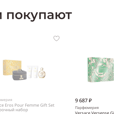
м покупают
9 687 ₽
юмерия
ce Eros Pour Femme Gift Set
Парфюмерия
рочный набор
Versace Versense Gi