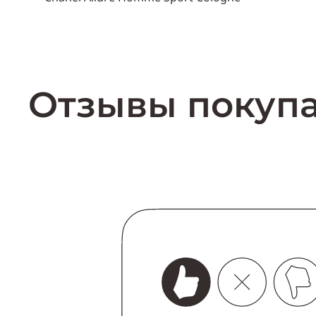
Пол
же
Объем
150 мл
Пол
мужской
Купить
Отзывы покуп