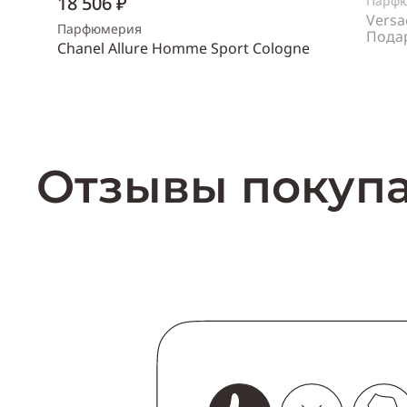
18 506 ₽
Парф
Versa
Парфюмерия
Пода
Chanel Allure Homme Sport Cologne
Пол
же
Объем
150 мл
Пол
мужской
Купить
Отзывы покуп