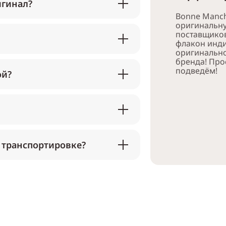
игинал?
Bonne Manch
оригинальн
поставщико
флакон инди
оригинально
бренда! Про
подведём!
ой?
 транспортировке?