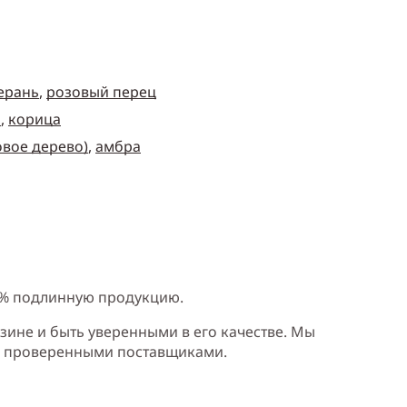
ерань
,
розовый перец
а
,
корица
овое дерево)
,
амбра
0% подлинную продукцию.
зине и быть уверенными в его качестве. Мы
и проверенными поставщиками.