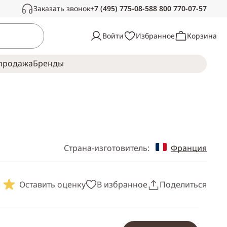
Заказать звонок
+7 (495) 775-08-58
8 800 770-07-57
Связаться с нами
Войти
Избранное
Корзина
Звоните в рабочее время, с радостью
ответим на ваши вопросы
продажа
Брeнды
Пн-Сб —
с 10:00 до 19:00
Воскресенье —
выходной
Страна-изготовитель:
Франция
Оставить оценку
В избранное
Поделиться
Скопировать