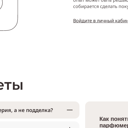
опыт может быть решаю
собирается сделать пок
Войдите в личный каби
еты
рия, а не подделка?
Как понят
парфюмер