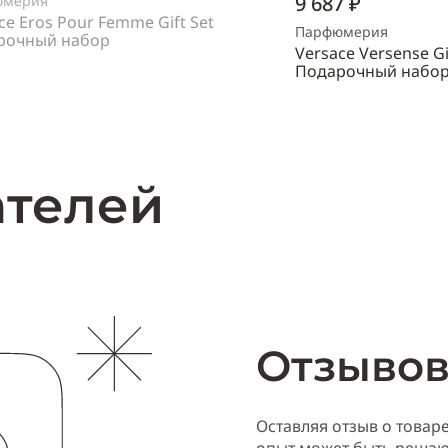
9 687 ₽
юмерия
ce Eros Pour Femme Gift Set
Парфюмерия
рочный набор
Versace Versense Gi
нский
Подарочный набо
Объем
30 мл
Нет в наличии
Пол
женский
Купи
ателей
Отзывов
Оставляя отзыв о товар