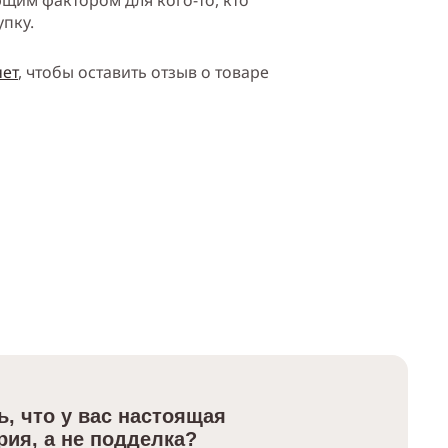
щим фактором для кого-то, кто
упку.
нет
, чтобы оставить отзыв о товаре
ь, что у вас настоящая
ия, а не подделка?