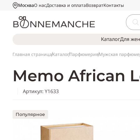
Москва
О нас
Доставка и оплата
Возврат
Контакты
Каталог
Для же
Главная страница
Каталог
Парфюмерия
Мужская парфюме
Memo African L
Артикул: Y1633
Популярное