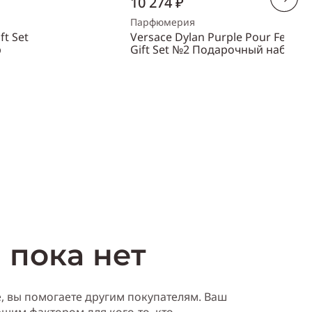
10 274 ₽
Парфюмерия
ft Set
Versace Dylan Purple Pour Femm
р
Gift Set №2 Подарочный набор
Объем
100 мл
Пол
женский
ть
Купить
 пока нет
е, вы помогаете другим покупателям. Ваш