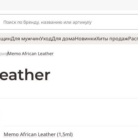
нщин
Для мужчин
Уход
Для дома
Новинки
Хиты продаж
Рас
Memo African Leather
рия
eather
Memo African Leather (1,5ml)