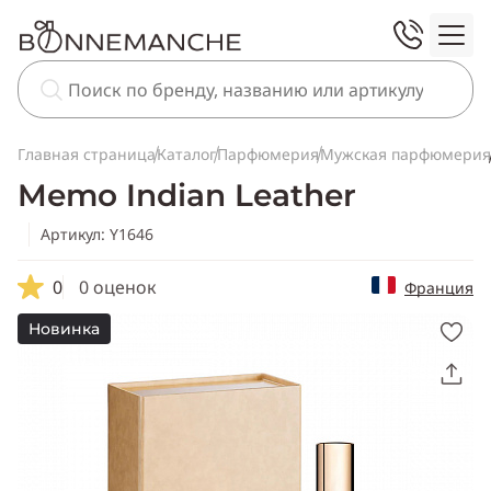
Главная страница
Каталог
Парфюмерия
Мужская парфюмерия
Memo Indian Leather
Артикул: Y1646
0
0 оценок
Франция
Новинка
Скопировать
ссылку