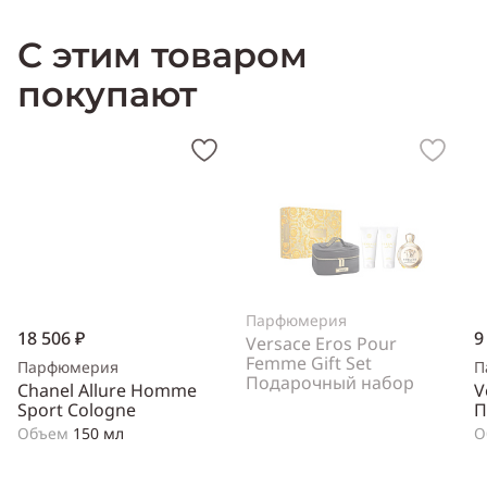
С этим товаром
покупают
Парфюмерия
18 506 ₽
9
Versace Eros Pour
Femme Gift Set
Парфюмерия
П
Подарочный набор
Chanel Allure Homme
V
Sport Cologne
П
Объем
150 мл
О