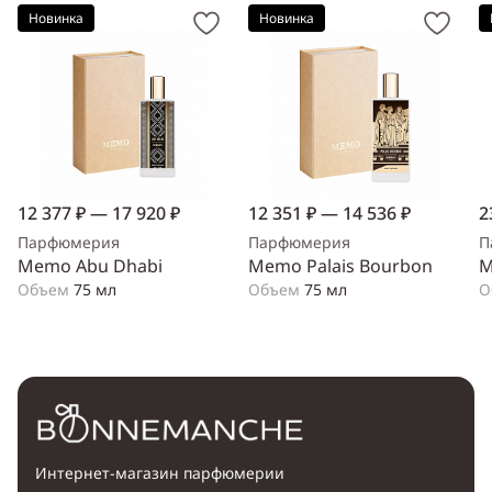
Новинка
Новинка
12 377 ₽ — 17 920 ₽
12 351 ₽ — 14 536 ₽
2
Парфюмерия
Парфюмерия
П
Memo Abu Dhabi
Memo Palais Bourbon
M
Объем
75 мл
Объем
75 мл
О
Интернет-магазин парфюмерии