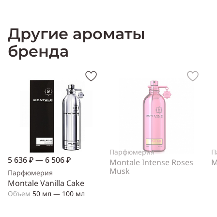
Другие ароматы
бренда
Парфюмерия
П
5 636 ₽ — 6 506 ₽
Montale Intense Roses
M
Musk
Парфюмерия
Montale Vanilla Cake
Объем
50 мл — 100 мл